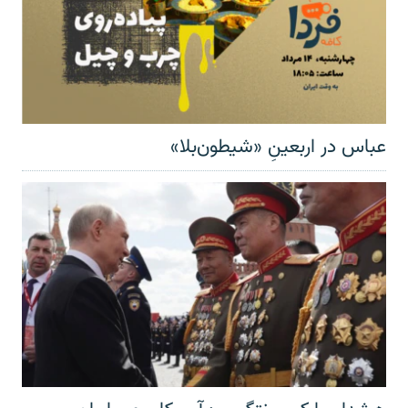
عباس در اربعینِ «شیطون‌بلا»