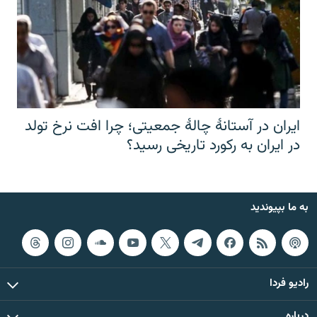
ایران در آستانهٔ چالهٔ جمعیتی؛ چرا افت نرخ تولد
در ایران به رکورد تاریخی رسید؟
به ما بپیوندید
رادیو فردا
درباره