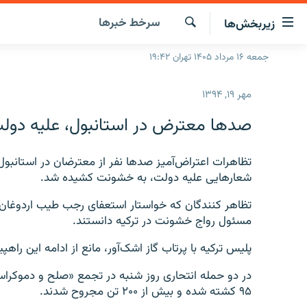
ینک‌های
سرخط‌ خبرها
زیربخش‌ها
ابلیت
سترسی
جستجو
جمعه ۱۶ مرداد ۱۴۰۵ تهران ۱۹:۴۲
صفحه اصلی
ازگشت
ایران
ازگشت
مهر ۱۹, ۱۳۹۴
ه
جهان
نوی
صدها معترض در استانبول، علیه دولت
صلی
رادیو
فتن
پادکست
تظاهرات اعتراض‌آمیز صدها نفر از معترضان در استانبول
انتخاب کنید و بشنوید
ه
شعارهایی علیه دولت، به خشونت کشیده شد.
فحه
چندرسانه‌ای
برنامه‌های رادیویی
ستجو
تظاهر کنندگان که خواستار استعفای رجب طیب اردوغان،
زنان فردا
فرکانس‌ها
گزارش‌های تصویری
مسئول رواج خشونت در ترکیه ‌دانستند.
گزارش‌های ویدئویی
پلیس ترکیه با پرتاب گاز اشک‌آور، مانع از ادامه این راهپ
در دو حمله انتحاری روز شنبه در تجمع «صلح و دموکراسی
۹۵ کشته شده و بیش از ۲۰۰ تن مجروح شدند.