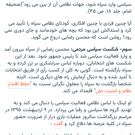
سیاسی وارد سپاه شود، جهات نظامی آن از بین می رود"(صحیفه
امام، جلد ۱۸، ص ۴۵).
آیا چنین فردی با چنین افکاری، کودتای نظامی سپاه را تأیید می
کرد و استدالش این بود که بچه های خودمانند و جای دوری نمی
رود؟ روشن است که محسن رضایی دروغ می گوید.
سوم- شکست سیاسی مردمی:
محسن رضایی از سپاه بیرون آمد
و وارد فعالیت سیاسی شد تا رئیس جمهور شود. بعد از این
شکست های انتخاباتی، دوباره لباس سرلشکری بر تن کرده و به
سپاه بازگشته است. گویی به کلی از کسب رأی از طریق انتخابات
نا آمید شده و به دنبال آزمایش راه های دیگری است. البته
شخصاً بازگشت به سپاه را معلول نگرانی نسبت به "
حفظ اقتدار
نظام و امنیت ملی
" قلمداد می کند.
او اینک با لباس نظامی فعالیت سیاسی را دنبال می کند و به
تهدید گروه ها سیاسی و رقبا می پردازد. در ۹ ارديبهشت ۱۳۹۵ در
مراسم بزرگداشت سالروز عملیات بازی دراز از ضرورت حضور
سپاه در کلیه عرصه ها دفاع کرد و
گفت
: