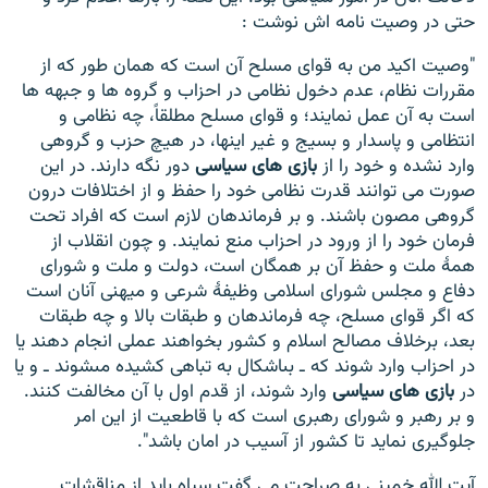
حتی در وصیت نامه اش نوشت :
"وصیت اکید من به قواى مسلح آن است که همان طور که از
مقررات نظام، عدم دخول نظامى در احزاب و گروه ها و جبهه ‏ها
است به آن عمل نمایند؛ و قواى مسلح مطلقاً، چه نظامى و
انتظامى و پاسدار و بسیج و غیر اینها، در هیچ حزب و گروهى
وارد نشده و خود را از
بازی هاى سیاسى
دور نگه دارند. در این
صورت می ‏توانند قدرت نظامى خود را حفظ و از اختلافات درون
گروهى مصون باشند. و بر فرماندهان لازم است که افراد تحت
فرمان خود را از ورود در احزاب منع نمایند. و چون انقلاب از
همۀ ملت و حفظ آن بر همگان است، دولت و ملت و شوراى
دفاع و مجلس شوراى اسلامى وظیفۀ شرعى و میهنى آنان است
که اگر قواى مسلح، چه فرماندهان و طبقات بالا و چه طبقات
بعد، برخلاف مصالح اسلام و کشور بخواهند عملى انجام دهند یا
در احزاب وارد شوند که ـ بى‏اشکال به تباهى کشیده مى‏شوند ـ و یا
در
بازی هاى سیاسى
وارد شوند، از قدم اول با آن مخالفت کنند.
و بر رهبر و شوراى رهبرى است که با قاطعیت از این امر
جلوگیرى نماید تا کشور از آسیب در امان باشد".
آیت الله خمینی به صراحت می گفت سپاه باید از مناقشات