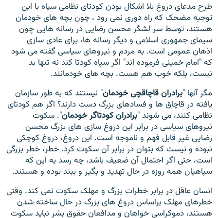
طرح مدعای دروغ بلا اشکال بودن کودتای نظامی سپاه با این
توجیه مضحک که راه دوری نمی رود ، چون بچه های خودمان
هستند، توسط سر لشگر محسن رضایی در رسانه هایی چون
سیمای جمهوری اسلامی و دیگر رسانه ها، برای عادی سازی
اذهان عمومی است. به مردم و نیروهای سیاسی گفته می شود
که "امام خمینی فرموده اند" اگر سپاه کودتا کند نه تنها بد
نیست، بلکه خوب هم هست. بچه های خودمانند.
مگر آنها "
برادران قاچاقچی خودمان
" نیستند که به طور سازمان
یافته در قاچاق ها و فسادهای بزرگ دست دارند؟ اگر هم کودتای
نظامی کنند، می شوند "
برادران کودتاگر خودمان
". سکوت
نیروهای سیاسی در برابر این دروغ سازی های بزرگ محسن
رضایی غیر قابل فهم و ناموجه است. این دروغ، دروغ کوچکی
نبوده و نیست که بتوان در برابر آن سکوت کرد. خطر، خطر بزرگی
است، حتی اگر احتمال آن ضعیف باشد، چه رسد به این که
سپاهیان همه روزه در حال تهدید و بگیر و ببند بوده و هستند.
انسان عاقل در برابر خطرات بزرگ و مهلک سکوت نمی کند. وقتی
خطرهای مهلک براساس دروغ های بزرگ در حال ساخته شدن
هستند، دموکراسی خواهان و مدافعان حقوق بشر نباید سکوت