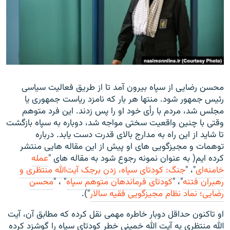
زبان‌های دیگر
محسن رضایی از سپاه بیرون آمد تا از طریق فعالیت سیاسی
رئیس جمهور شود. منتها هر بار که نامزد ریاست جمهوری یا
مجلس شد، مردم با رأی خود او را پس زدند. این فرد متوهم
وقتی با چنین واقعیت سختی مواجه شد، دوباره به سپاه بازگشت
تا شاید از این راه به مدارج بالای قدرت دست یابد. درباره
توهمات و مجیزگویی های او پیش از این مقاله هایی منتشر
کرده ایم( به عنوان نمونه رجوع شود به مقاله های "
عمله
خامنه‌ای
"، "
جنگ: کودتای سپاه، زدن برجک آیت‌الله منتظری و
رهبران فتنه
"، "
کودتای فرماندهان متوهم سپاه
" ، "
محسن
رضایی؛ نماد نظام مجیزگویی فقیه سالار
").
او تاکنون حداقل دوبار خاطره مهمی نقل کرده که مطابق آن، آیت
الله منتظری به آیت الله خمینی خطر کودتای سپاه را گوشزد کرده