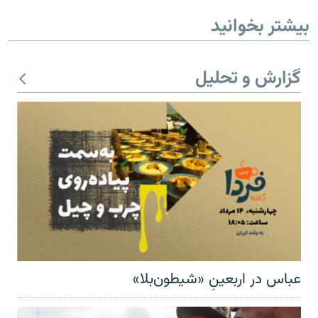
بیشتر بخوانید
گزارش و تحلیل
عباس در اربعینِ «شیطون‌بلا»