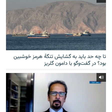
تا چه حد باید به گشایش تنگهٔ هرمز خوشبین
بود؟ در گفت‌وگو با دامون گلریز