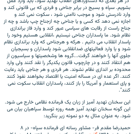
"در هر بعدی که دستاوردهای انقلاب تهدید شود، باید وارد عمل
بشویم. سپاه و بسیج در برابر جناحی و فردی که بی قانونی کند و
وارد نادرستی شود و موجب ناامنی شود ، سکوت نمی کند و
اجازه نمی دهد که کسی و یا جناحی چه ازجناح چپ باشد و چه از
جناح راست از رقابت های سیاسی عبور کند و وارد فاز براندازی
نظام شود. ما پاسداران جناحی نیستیم ،انقلابی هستیم وخود را
پاسدار انقلاب می دانیم . هرکه و هرجناحی که وارد براندازی نظام
شود و یا وارد فعالیتهای ضدانقلابی شود پاسداران و بسیجیان
جلوی آنها را خواهند گرفت...گروه ها وشخصیتها و سیاسیون از
هم انتقاد کنند و در چارچوب قانون یکدیگر را نقد کنند ولی وارد
محدوده بر اندازی نظام نشوند. هر فردی و هر جناجی باید رعایت
کنند. اگر عده ای در مساله امنیت یا اقتصاد بخواهند نفوذ کنند
و پای استعمار و آمریکا را باز کنند، پاسداران انقلاب سکوت نمی
کنند".
این سخنان تهدید آمیز از زبان یک فرمانده نظامی خارج می شود.
این گونه سخنان تهدید آمیز همه روزه توسط سپاهیان بیان می
شود. به عنوان مثال به دو نمونه زیر بنگرید:
حمیدرضا مقدم فر- مشاور رسانه ای فرمانده سپاه- در ۸