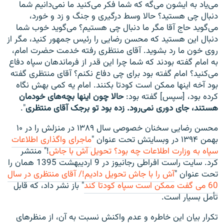
می‌یاد به ایشون می‌گه که شما فکر می‌کنید ما نمی‌دانیم شما
دنبال چی هستید؟ حالا وسط درگیری و جنگ و زد و خورد،
می‌گوید حاج آقا مگر ما دنبال چی هستیم؟ می‌گوید خوب شما
دنبال این هستید که محسن رضایی را رئیس جمهور کنید، مگر از
روی خون ما رد بشوید. آقای منتظری رفته خدمت حضرت امام،
به امام گفته بودند که شما چرا این قدر از فرماندهان سپاه دفاع
می‌کنید؟ امام گفته بود برای چی دفاع نکنم؟ آقای منتظری گفته
بود آخه اینها ممکن است کودتا بکنند. امام یه کمی بهش نگاه
کرده بود، [سپس] گفته بود:
حالا چون اینها بچه‌های خودمان
هستند، جای دوری نمی‌رود. زده بود تو برجک آقای منتظری
".
محسن رضایی سخنان خصوصی سال ۱۳۸۹ در منزلش را در ۱۰
بهمن ۱۳۹۴ در وبسایتش تحت عنوان "
ماجرای واگذاری اطلاعات
سپاه به وزارت اطلاعات چه بود؟ تحویل آش با جاش
!" منتشر
کرد. سایت راست افراطی رجانیوز در 9 ارديبهشت 1395 همان را
تحت عنوان "
آش را با جاش تحویل دادیم!/ آقای منتظری در سال
60 می گفت ممکن است سپاه کودتا کند
" باز نشر داد، که قابل
تأمل بسیار است.
تکرار بیان این خاطره و عدم واکنش نسبت به آن، از منظرهای