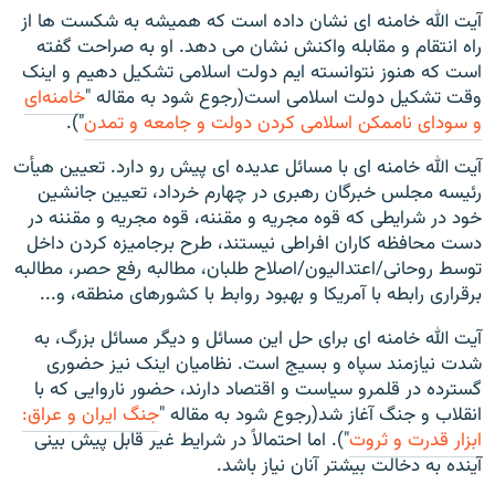
آیت الله خامنه ای نشان داده است که همیشه به شکست ها از
راه انتقام و مقابله واکنش نشان می دهد. او به صراحت گفته
است که هنوز نتوانسته ایم دولت اسلامی تشکیل دهیم و اینک
وقت تشکیل دولت اسلامی است(رجوع شود به مقاله "
خامنه‌ای
و سودای ناممکن اسلامی کردن دولت و جامعه و تمدن
").
آیت الله خامنه ای با مسائل عدیده ای پیش رو دارد. تعیین هیأت
رئیسه مجلس خبرگان رهبری در چهارم خرداد، تعیین جانشین
خود در شرایطی که قوه مجریه و مقننه، قوه مجریه و مقننه در
دست محافظه کاران افراطی نیستند، طرح برجامیزه کردن داخل
توسط روحانی/اعتدالیون/اصلاح طلبان، مطالبه رفع حصر، مطالبه
برقراری رابطه با آمریکا و بهبود روابط با کشورهای منطقه، و...
آیت الله خامنه ای برای حل این مسائل و دیگر مسائل بزرگ، به
شدت نیازمند سپاه و بسیج است. نظامیان اینک نیز حضوری
گسترده در قلمرو سیاست و اقتصاد دارند، حضور ناروایی که با
انقلاب و جنگ آغاز شد(رجوع شود به مقاله "
جنگ ایران و عراق:
ابزار قدرت و ثروت
"). اما احتمالاً در شرایط غیر قابل پیش بینی
آینده به دخالت بیشتر آنان نیاز باشد.