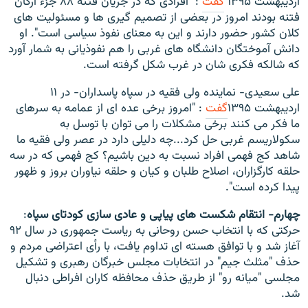
اردیبهشت ۱۳۹۵
گفت
: "افرادی که در جریان فتنه ۸۸ جزء ارکان
فتنه بودند امروز در بعضی از تصمیم گیری ها و مسئولیت های
کلان کشور حضور دارند و این به معنای نفوذ سیاسی است". او
دانش آموختگان دانشگاه های غربی را هم نفوذیانی به شمار آورد
که شالکه فکری شان در غرب شکل گرفته است.
علی سعیدی- نماینده ولی فقیه در سپاه پاسداران- در ۱۱
ارديبهشت ۱۳۹۵
گفت
: "امروز برخی عده ای از عمامه به سرهای
ما فکر می کنند برخی مشکلات را می توان با توسل به
سکولاریسم غربی حل کرد...چه دلیلی دارد در عصر ولی فقیه ما
شاهد کج فهمی افراد نسبت به دین باشیم؟ کج فهمی که در سه
حلقه کارگزاران، اصلاح طلبان و کیان و حلقه نیاوران بروز و ظهور
پیدا کرده است".
چهارم- انتقام شکست های پیاپی و عادی سازی کودتای سپاه
:
حرکتی که با انتخاب حسن روحانی به ریاست جمهوری در سال ۹۲
آغاز شد و با توافق هسته ای تداوم یافت، با رأی اعتراضی مردم و
حذف "مثلث جیم" در انتخابات مجلس خبرگان رهبری و تشکیل
مجلسی "میانه رو" از طریق حذف محافظه کاران افراطی دنبال
شد.