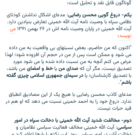
گوناگون قابل نقد و تحلیل است:
یکم-
دروغ گویی محسن رضایی
: مدعای اشکال نداشتن کودتای
نظامی سپاه با وصیت نامه آیت الله خمینی تعارض بنیادین دارد.
آیت الله خمینی در پایان وصیت نامه اش در ۲۶ بهمن ۱۳۶۱
می
نویسد
:
"اکنون که من حاضرم، بعض نسبتهاى بی واقعیت به من داده
می ‏شود و ممکن است پس از من در حجم آن افزوده شود؛ لهذا
عرض می کنم آنچه به من نسبت داده شده یا می ‏شود مورد
تصدیق نیست، مگر آن که
صداى من
یا
خط
و امضاى
من باشد،
با تصدیق کارشناسان؛ یا
در سیماى جمهورى اسلامى چیزى گفته
باشم
".
مدعای کاذب محسن رضایی با هیچ یک از این مصادیق انطباق
ندارد. دروغ خود را به احمد خمینی نسبت می دهد که او هم در
قید حیات نیست.
دوم- مخالفت شدید آیت الله خمینی با دخالت سپاه در امور
سیاسی
: آیت الله خمینی مخالف فعالیت سیاسی نظامیان و
دخالت آنان در امور سیاسی بود. این نکته را بارها اعلام کرد و