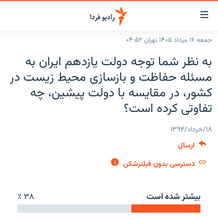
ینک‌های
ابلیت
سترسی
جمعه ۱۶ مرداد ۱۴۰۵ تهران ۰۴:۵۲
ازگشت
صفحه اصلی
به نظر شما توجه دولت یازدهم ایران به
ازگشت
ایران
ه
مسئله حفاظت و بازسازی محیط زیست در
نوی
جهان
کشور، در مقایسه با دولت پیشین، چه
صلی
رادیو
تفاوتی کرده است؟
فتن
ه
پادکست
انتخاب کنید و بشنوید
فحه
۱۸/خرداد/۱۳۹۴
چندرسانه‌ای
برنامه‌های رادیویی
ستجو
ارسال
زنان فردا
فرکانس‌ها
گزارش‌های تصویری
دسترسی بدون فیلترشکن
گزارش‌های ویدئویی
English
بیشتر شده است
۳۸ ٪
به ما بپیوندید