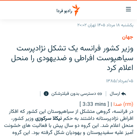
ینک‌های
ابلیت
سترسی
یکشنبه ۱۸ مرداد ۱۴۰۵ تهران ۲۰:۰۲
ازگشت
صفحه اصلی
جهان
ازگشت
ایران
وزیر کشور فرانسه یک تشکل نژادپرست
ه
نوی
جهان
سیاهپوست افراطی و ضدیهودی را منحل
صلی
رادیو
اعلام کرد
فتن
ه
پادکست
انتخاب کنید و بشنوید
۰۵/مرداد/۱۳۸۵
فحه
چندرسانه‌ای
برنامه‌های رادیویی
ستجو
ارسال
دسترسی بدون فیلترشکن
زنان فردا
فرکانس‌ها
گزارش‌های تصویری
(rm) صدا
|
[ 3:33 mins ]
گزارش‌های ویدئویی
در فرانسه، گروهی متشکل از سیاهپوستان این کشور که افکار
English
افراطی نژادپرستانه داشتند به حکم
نیکلا سرکوزی
وزیر کشور،
منحل اعلام شد. این گروه دو سال پیش با فعالیت های خشونت
به ما بپیوندید
آمیز علیه سفیدپوستان و یهودیان شکل گرفته بود. این گروه