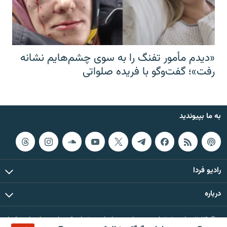
«دیدم مأمور تفنگ را به سوی چشم‌هایم نشانه
رفت»؛ گفت‌و‌گو با فریده صلواتی
به ما بپیوندید
رادیو فردا
درباره
© ۲۰۲۶ تمام حقوق این وب‌سایت، بر اساس مقررات کپی‌رایت، برای رادیو فردا