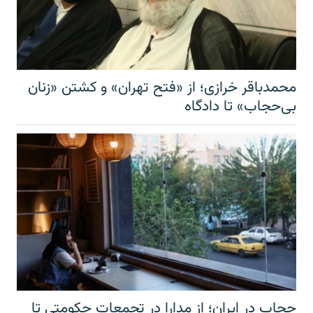
محمدباقر خرازی؛ از «فتح تهران» و کشتن «زنان
بی‌حجاب» تا دادگاه
حجاب در ایران؛ از مدارا در تجمعات حکومتی تا