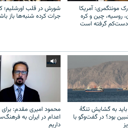
ک مونتگمری: آمریکا
شورش در قلب اورشلیم؛ کا
ن، روسیه، چین و کره
جرات کرده شنبه‌ها باز باش
 دست‌کم گرفته است
باید به گشایش تنگهٔ
محمود امیری مقدم: برای مب
ین بود؟ در گفت‌وگو با
اعدام در ایران به فرهنگ‌سا
ز
داریم