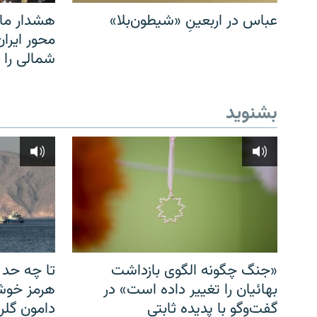
عباس در اربعینِ «شیطون‌بلا»
هشدار مار
محور ایرا
شمالی را
بشنوید
«جنگ چگونه الگوی بازداشت
تا چه حد 
بهائیان را تغییر داده است» در
هرمز خوشب
گفت‌وگو با پدیده ثابتی
دامون گلری