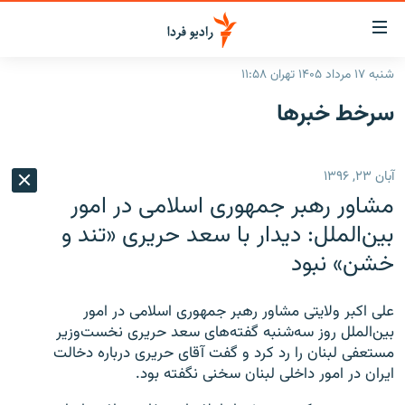
ینک‌های
ابلیت
سترسی
شنبه ۱۷ مرداد ۱۴۰۵ تهران ۱۱:۵۸
ازگشت
صفحه اصلی
سرخط‌ خبرها
ازگشت
ایران
ه
نوی
جهان
آبان ۲۳, ۱۳۹۶
صلی
رادیو
فتن
مشاور رهبر جمهوری اسلامی در امور
ه
پادکست
انتخاب کنید و بشنوید
بین‌الملل: دیدار با سعد حریری «تند و
فحه
خشن» نبود
چندرسانه‌ای
برنامه‌های رادیویی
ستجو
زنان فردا
فرکانس‌ها
گزارش‌های تصویری
علی اکبر ولایتی مشاور رهبر جمهوری اسلامی در امور
گزارش‌های ویدئویی
بین‌الملل روز سه‌شنبه گفته‌های سعد حریری نخست‌وزیر
English
مستعفی لبنان را رد کرد و گفت آقای حریری درباره دخالت
ایران در امور داخلی لبنان سخنی نگفته بود.
به ما بپیوندید