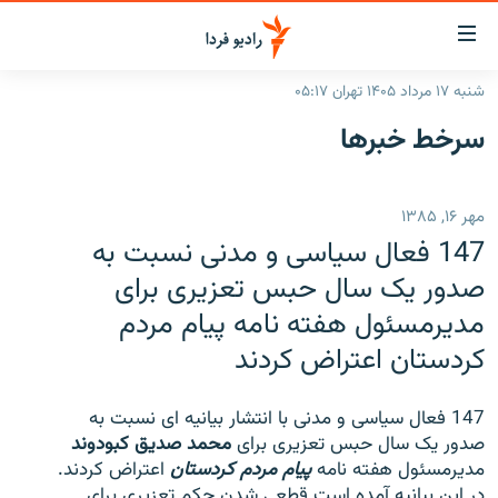
ینک‌های
ابلیت
سترسی
شنبه ۱۷ مرداد ۱۴۰۵ تهران ۰۵:۱۷
ازگشت
صفحه اصلی
سرخط‌ خبرها
ازگشت
ایران
ه
نوی
جهان
مهر ۱۶, ۱۳۸۵
صلی
رادیو
فتن
147 فعال سیاسی و مدنی نسبت به
ه
پادکست
انتخاب کنید و بشنوید
صدور یک سال حبس تعزیری برای
فحه
مدیرمسئول هفته نامه پیام مردم
چندرسانه‌ای
برنامه‌های رادیویی
ستجو
کردستان اعتراض کردند
زنان فردا
فرکانس‌ها
گزارش‌های تصویری
گزارش‌های ویدئویی
English
147 فعال سیاسی و مدنی با انتشار بیانیه ای نسبت به
صدور یک سال حبس تعزیری برای
محمد صدیق کبودوند
مدیرمسئول هفته نامه
پیام مردم کردستان
اعتراض کردند.
به ما بپیوندید
در این بیانیه آمده است قطعی شدن حکم تعزیری برای