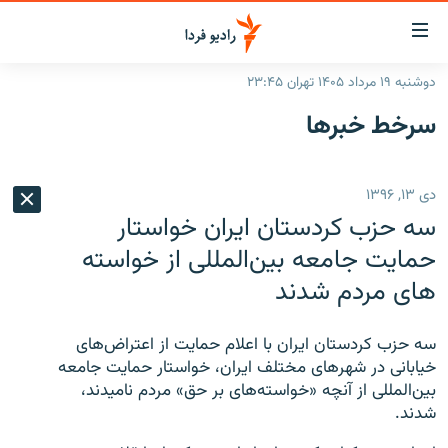
ینک‌های
ابلیت
سترسی
دوشنبه ۱۹ مرداد ۱۴۰۵ تهران ۲۳:۴۵
ازگشت
صفحه اصلی
سرخط‌ خبرها
ازگشت
ایران
ه
نوی
جهان
دی ۱۳, ۱۳۹۶
صلی
رادیو
فتن
سه حزب کردستان ایران خواستار
ه
پادکست
انتخاب کنید و بشنوید
حمایت جامعه بین‌المللی از خواسته
فحه
های مردم شدند
چندرسانه‌ای
برنامه‌های رادیویی
ستجو
زنان فردا
فرکانس‌ها
گزارش‌های تصویری
سه حزب کردستان ایران با اعلام حمایت از اعتراض‌های
بشنوید
گزارش‌های ویدئویی
خیابانی در شهرهای مختلف ایران، خواستار حمایت جامعه
English
بین‌المللی از آنچه «خواسته‌های بر حق» مردم نامیدند،
شدند.
به ما بپیوندید