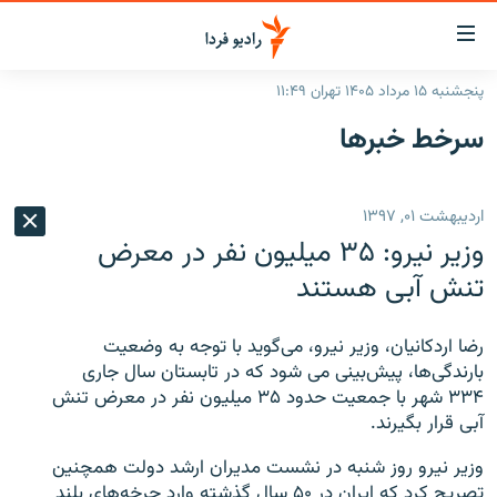
ینک‌های
ابلیت
سترسی
پنجشنبه ۱۵ مرداد ۱۴۰۵ تهران ۱۱:۴۹
ازگشت
صفحه اصلی
سرخط‌ خبرها
ازگشت
ایران
ه
نوی
جهان
اردیبهشت ۰۱, ۱۳۹۷
صلی
رادیو
فتن
وزیر نیرو: ۳۵ میلیون نفر در معرض
ه
پادکست
انتخاب کنید و بشنوید
تنش آبی هستند
فحه
چندرسانه‌ای
برنامه‌های رادیویی
ستجو
رضا اردکانیان، وزیر نیرو، می‌گوید با توجه به وضعیت
زنان فردا
فرکانس‌ها
گزارش‌های تصویری
بارندگی‌ها، پیش‌بینی می شود که در تابستان سال جاری
۳۳۴ شهر با جمعیت حدود ۳۵ میلیون نفر در معرض تنش
گزارش‌های ویدئویی
English
آبی قرار بگیرند.
وزیر نیرو روز شنبه در نشست مدیران ارشد دولت همچنین
به ما بپیوندید
تصریح کرد که ایران در ۵۰ سال گذشته وارد چرخه‌های بلند