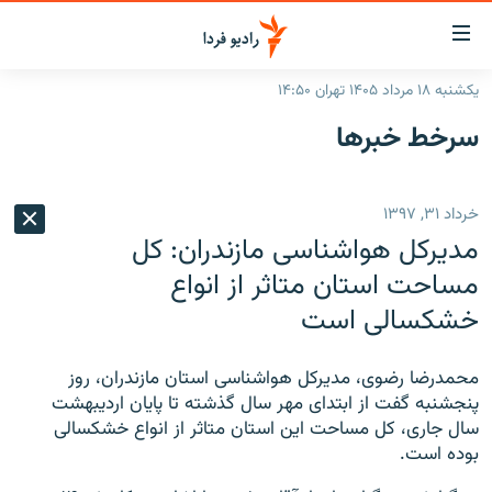
ینک‌های
ابلیت
سترسی
یکشنبه ۱۸ مرداد ۱۴۰۵ تهران ۱۴:۵۰
ازگشت
صفحه اصلی
سرخط‌ خبرها
ازگشت
ایران
ه
نوی
جهان
خرداد ۳۱, ۱۳۹۷
صلی
رادیو
فتن
مدیرکل هواشناسی مازندران: کل
ه
پادکست
انتخاب کنید و بشنوید
مساحت استان متاثر از انواع
فحه
خشکسالی است
چندرسانه‌ای
برنامه‌های رادیویی
ستجو
زنان فردا
فرکانس‌ها
گزارش‌های تصویری
محمدرضا رضوی، مدیرکل هواشناسی استان مازندران، روز
گزارش‌های ویدئویی
پنجشنبه گفت از ابتدای مهر سال گذشته تا پایان اردیبهشت
English
سال جاری، کل مساحت این استان متاثر از انواع خشکسالی
بوده است
.
به ما بپیوندید