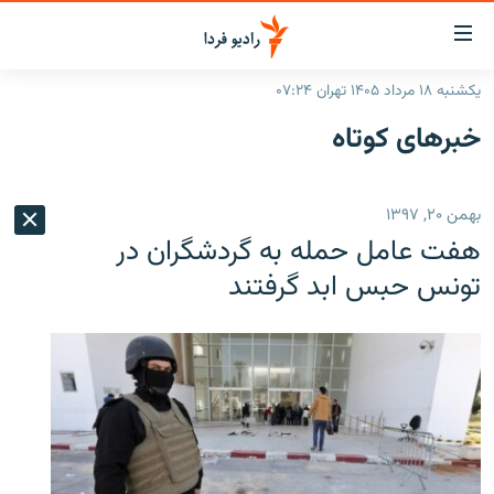
ینک‌های
ابلیت
سترسی
یکشنبه ۱۸ مرداد ۱۴۰۵ تهران ۰۷:۲۴
ازگشت
صفحه اصلی
خبرهای کوتاه
ازگشت
ایران
ه
نوی
جهان
بهمن ۲۰, ۱۳۹۷
صلی
رادیو
فتن
هفت عامل حمله به گردشگران در
ه
پادکست
انتخاب کنید و بشنوید
تونس حبس ابد گرفتند
فحه
چندرسانه‌ای
برنامه‌های رادیویی
ستجو
زنان فردا
فرکانس‌ها
گزارش‌های تصویری
گزارش‌های ویدئویی
English
به ما بپیوندید