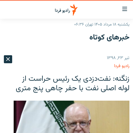
ینک‌های
ابلیت
سترسی
یکشنبه ۱۸ مرداد ۱۴۰۵ تهران ۰۶:۳۶
ازگشت
صفحه اصلی
خبرهای کوتاه
ازگشت
ایران
ه
نوی
جهان
تیر ۲۳, ۱۳۹۸
صلی
رادیو
فتن
رادیو فردا
ه
پادکست
انتخاب کنید و بشنوید
زنگنه: نفت‌دزدی یک رئیس حراست از
فحه
چندرسانه‌ای
برنامه‌های رادیویی
ستجو
لوله اصلی نفت با حفر چاهی پنج متری
زنان فردا
فرکانس‌ها
گزارش‌های تصویری
گزارش‌های ویدئویی
English
به ما بپیوندید