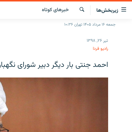
ینک‌های
خبرهای کوتاه
زیربخش‌ها
ابلیت
سترسی
جستجو
جمعه ۱۶ مرداد ۱۴۰۵ تهران ۱۰:۳۶
صفحه اصلی
ازگشت
ایران
ازگشت
تیر ۲۶, ۱۳۹۸
ه
جهان
رادیو فردا
نوی
صلی
رادیو
احمد جنتی بار دیگر دبیر شورای نگهب
فتن
پادکست
انتخاب کنید و بشنوید
ه
فحه
چندرسانه‌ای
برنامه‌های رادیویی
ستجو
زنان فردا
فرکانس‌ها
گزارش‌های تصویری
گزارش‌های ویدئویی