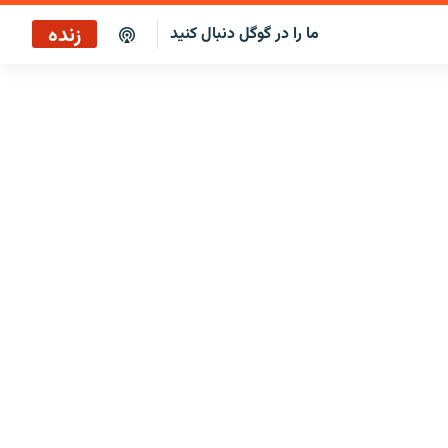
زنده
ما را در گوگل دنبال کنید
پخش آنلاین
پخش رادیویی
پخش آنلاین
پخش ماهواره‌ای