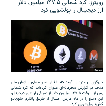
رویترز: کره شمالی ۱۴۷.۵ میلیون دلار
ارز دیجیتال را پولشویی کرد
خبرگزاری رویترز می‌گوید که ناظران تحریم‌های سازمان ملل
متحد در گزارش محرمانه‌ای عنوان کرده‌اند که کره شمالی
پس از سرقت ۱۴۷.۵ میلیون دلار از صرافی ارزهای دیجیتال،
این مبلغ را در ماه مارس امسال از طریق پلتفرم «تورنادو
کش» پول‌شویی کرد.