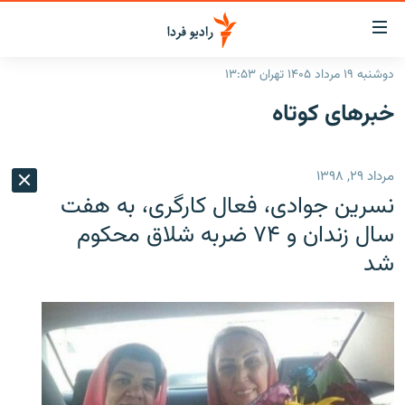
ینک‌های
ابلیت
سترسی
دوشنبه ۱۹ مرداد ۱۴۰۵ تهران ۱۳:۵۳
ازگشت
صفحه اصلی
خبرهای کوتاه
ازگشت
ایران
ه
نوی
جهان
مرداد ۲۹, ۱۳۹۸
صلی
رادیو
فتن
نسرین جوادی، فعال کارگری، به هفت
ه
پادکست
انتخاب کنید و بشنوید
سال زندان و ۷۴ ضربه شلاق محکوم
فحه
شد
چندرسانه‌ای
برنامه‌های رادیویی
ستجو
زنان فردا
فرکانس‌ها
گزارش‌های تصویری
گزارش‌های ویدئویی
English
به ما بپیوندید