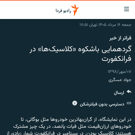
ینک‌های
ابلیت
سترسی
جمعه ۱۶ مرداد ۱۴۰۵ تهران ۱۷:۵۱
ازگشت
صفحه اصلی
فراتر از خبر
ازگشت
ایران
ه
گردهمایی باشکوه «کلاسیک‌ها» در
نوی
جهان
فرانکفورت
صلی
رادیو
فتن
۰۷/مهر/۱۳۹۸
ه
پادکست
انتخاب کنید و بشنوید
جواد عسگری
فحه
چندرسانه‌ای
برنامه‌های رادیویی
ستجو
ارسال
زنان فردا
فرکانس‌ها
گزارش‌های تصویری
دسترسی بدون فیلترشکن
گزارش‌های ویدئویی
English
در این نمایشگاه، از گران‌بهاترین خودروها مثل بوگاتی، تا
خودروهای ارزان‌قیمت مثل فیات پانصد، در یک چیز مشترک
به ما بپیوندید
هستند؛ کلاسیک بودن. در سپتامبر در فرانکفورت شمار زیادی از