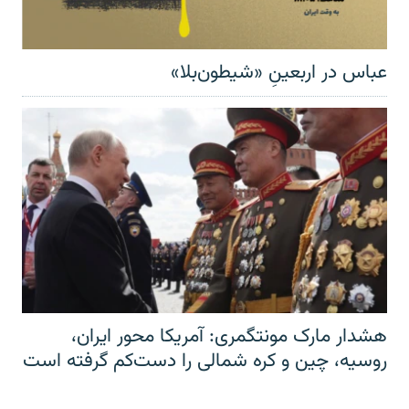
عباس در اربعینِ «شیطون‌بلا»
هشدار مارک مونتگمری: آمریکا محور ایران،
روسیه، چین و کره شمالی را دست‌کم گرفته است