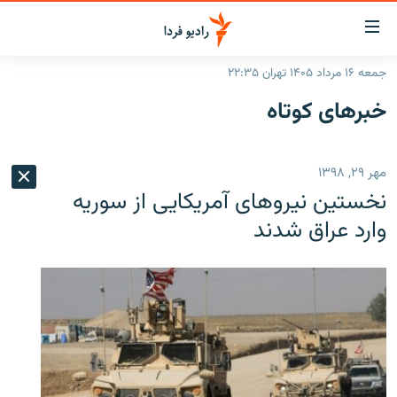
ینک‌های
ابلیت
سترسی
جمعه ۱۶ مرداد ۱۴۰۵ تهران ۲۲:۳۵
ازگشت
صفحه اصلی
خبرهای کوتاه
ازگشت
ایران
ه
نوی
جهان
مهر ۲۹, ۱۳۹۸
صلی
رادیو
فتن
نخستین نیروهای آمریکایی از سوریه
ه
پادکست
انتخاب کنید و بشنوید
وارد عراق شدند
فحه
چندرسانه‌ای
برنامه‌های رادیویی
ستجو
زنان فردا
فرکانس‌ها
گزارش‌های تصویری
گزارش‌های ویدئویی
English
به ما بپیوندید