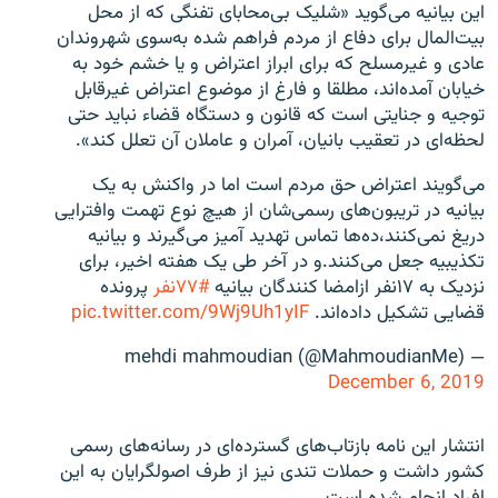
این بیانیه می‌گوید «شلیک بی‌محابای تفنگی که از محل
بیت‌المال برای دفاع از مردم فراهم شده به‌سوی شهروندان
عادی و غیرمسلح که برای ابراز اعتراض و یا خشم خود به
خیابان آمده‌اند، مطلقا و فارغ از موضوع اعتراض غیرقابل
توجیه و جنایتی است که قانون و دستگاه قضاء نباید حتی
لحظه‌ای در تعقیب بانیان، آمران و عاملان آن تعلل کند».
می‌گویند اعتراض حق مردم است اما در واکنش به یک
بیانیه در تریبون‌های رسمی‌شان از هیچ نوع تهمت وافترایی
دریغ نمی‌کنند،ده‌ها تماس تهدید آمیز می‌گیرند و بیانیه
تکذیبیه جعل می‌کنند.و در آخر طی یک هفته اخیر، برای
نزدیک به ۱۷نفر ازامضا کنندگان بیانیه
#۷۷نفر
پرونده
قضایی تشکیل داده‌اند.
pic.twitter.com/9Wj9Uh1yIF
— mehdi mahmoudian (@MahmoudianMe)
December 6, 2019
انتشار این نامه بازتاب‌های گسترده‌ای در رسانه‌های رسمی
کشور داشت و حملات تندی نیز از طرف اصولگرایان به این
افراد انجام شده است.