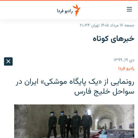
ینک‌های
ابلیت
سترسی
جمعه ۱۶ مرداد ۱۴۰۵ تهران ۲۰:۴۴
ازگشت
صفحه اصلی
خبرهای کوتاه
ازگشت
ایران
ه
نوی
جهان
دی ۱۹, ۱۳۹۹
صلی
رادیو
فتن
رادیو فردا
ه
پادکست
انتخاب کنید و بشنوید
رونمایی از «یک پایگاه موشکی» ایران در
فحه
چندرسانه‌ای
برنامه‌های رادیویی
ستجو
سواحل خلیج فارس
زنان فردا
فرکانس‌ها
گزارش‌های تصویری
گزارش‌های ویدئویی
English
به ما بپیوندید