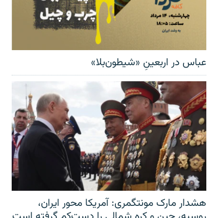
عباس در اربعینِ «شیطون‌بلا»
هشدار مارک مونتگمری: آمریکا محور ایران،
روسیه، چین و کره شمالی را دست‌کم گرفته است