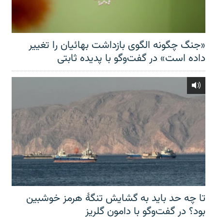
«جنگ چگونه الگوی بازداشت بهائیان را تغییر
داده است» در گفت‌وگو با پدیده ثابتی
تا چه حد باید به گشایش تنگهٔ هرمز خوشبین
بود؟ در گفت‌وگو با دامون گلریز