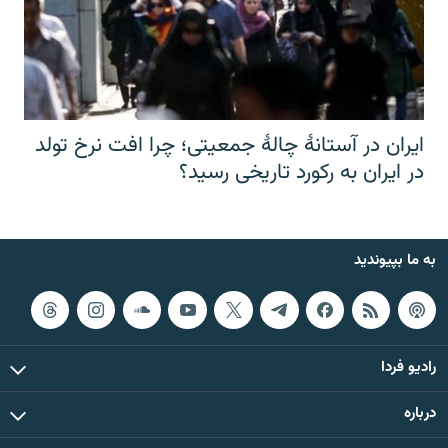
ایران در آستانهٔ چالهٔ جمعیتی؛ چرا افت نرخ تولد
در ایران به رکورد تاریخی رسید؟
به ما بپیوندید
رادیو فردا
درباره