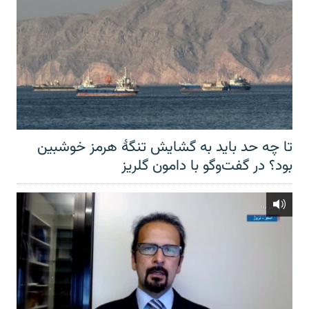
تا چه حد باید به گشایش تنگهٔ هرمز خوشبین
بود؟ در گفت‌وگو با دامون گلریز