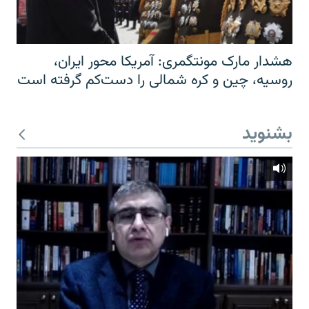
هشدار مارک مونتگمری: آمریکا محور ایران،
روسیه، چین و کره شمالی را دست‌کم گرفته است
بشنوید