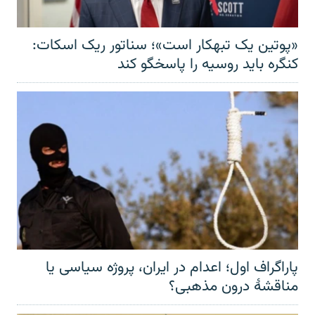
«پوتین یک تبهکار است»؛ سناتور ریک اسکات:
کنگره باید روسیه را پاسخگو کند
پاراگراف اول؛ اعدام در ایران، پروژه سیاسی یا
مناقشهٔ درون مذهبی؟