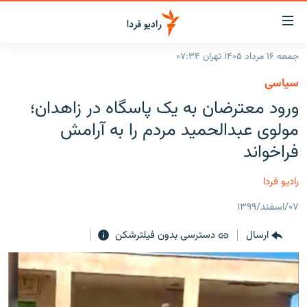
ینک‌های
ابلیت
سترسی
جمعه ۱۶ مرداد ۱۴۰۵ تهران ۰۷:۳۴
ازگشت
صفحه اصلی
سیاسی
ازگشت
ایران
ورود معترضان به یک پاسگاه در زاهدان؛
ه
نوی
جهان
مولوی عبدالحمید مردم را به آرامش
صلی
رادیو
فراخواند
فتن
ه
پادکست
انتخاب کنید و بشنوید
رادیو فردا
فحه
چندرسانه‌ای
برنامه‌های رادیویی
ستجو
۰۷/اسفند/۱۳۹۹
زنان فردا
فرکانس‌ها
گزارش‌های تصویری
ارسال
دسترسی بدون فیلترشکن
گزارش‌های ویدئویی
English
به ما بپیوندید