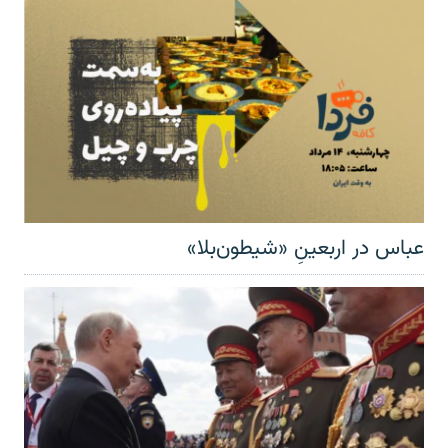
عباس در اربعینِ «شیطون‌بلا»