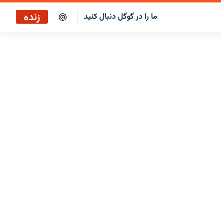
زنده
ما را در گوگل دنبال کنید
پوشش خبری ساعت ۱۷:۰۰
پخش رادیویی
پخش آنلاین
پخش ماهواره‌ای