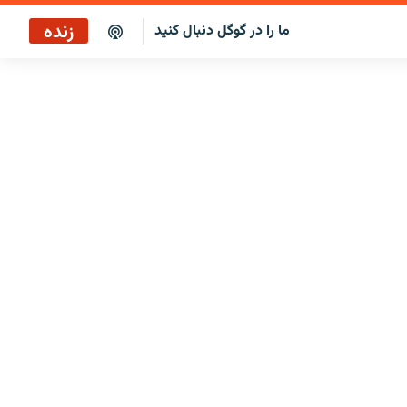
زنده
ما را در گوگل دنبال کنید
پخش آنلاین
پخش رادیویی
پخش آنلاین
پخش ماهواره‌ای