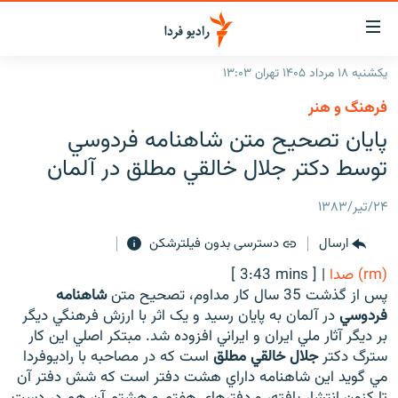
ینک‌های
ابلیت
سترسی
یکشنبه ۱۸ مرداد ۱۴۰۵ تهران ۱۳:۰۳
ازگشت
صفحه اصلی
فرهنگ و هنر
ازگشت
ایران
پايان تصحيح متن شاهنامه فردوسي
ه
نوی
جهان
توسط دکتر جلال خالقي مطلق در آلمان
صلی
رادیو
فتن
۲۴/تیر/۱۳۸۳
ه
پادکست
انتخاب کنید و بشنوید
فحه
ارسال
دسترسی بدون فیلترشکن
چندرسانه‌ای
برنامه‌های رادیویی
ستجو
(rm) صدا
|
[ 3:43 mins ]
زنان فردا
فرکانس‌ها
گزارش‌های تصویری
پس از گذشت 35 سال کار مداوم، تصحيح متن
شاهنامه
فردوسي
در آلمان به پايان رسيد و يک اثر با ارزش فرهنگي ديگر
گزارش‌های ویدئویی
English
بر ديگر آثار ملي ايران و ايراني افزوده شد. مبتکر اصلي اين کار
سترگ دکتر
جلال خالقي مطلق
است که در مصاحبه با راديوفردا
مي گويد اين شاهنامه داراي هشت دفتر است که شش دفتر آن
به ما بپیوندید
تا کنون انتشار يافته، و دفترهاي هفتم و هشتم آن هم در دست