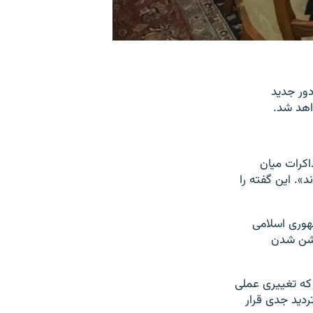
دور جدید
واهد شد.
 که برنامه مذاکرات میان
به قوت خود باقی بماند». این گفته را
د را علیه جمهوری اسلامی
وشن شدن
 که تغییری عملی
تردید جدی قرار