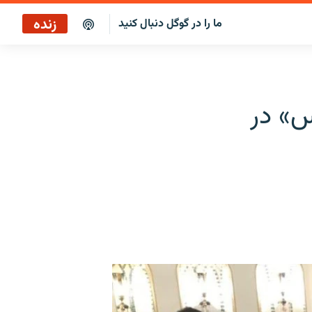
زنده
ما را در گوگل دنبال کنید
پخش آنلاین
پخش رادیویی
س» در
پخش آنلاین
پخش ماهواره‌ای