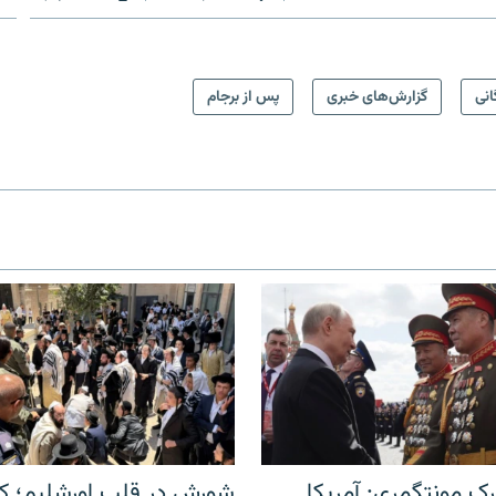
انی
گزارش‌های خبری
پس از برجام
ک مونتگمری: آمریکا
شورش در قلب اورشلیم؛ کا