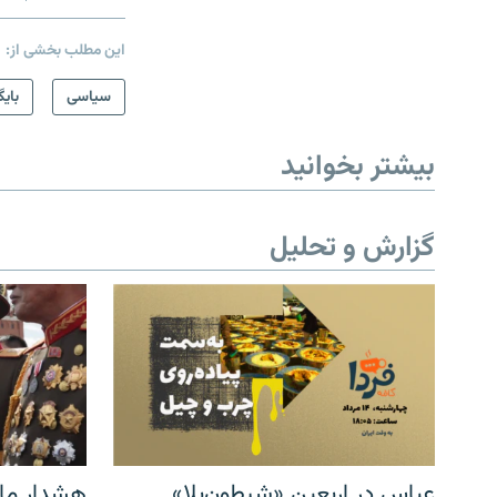
این مطلب بخشی از:
سیاسی
بایگ
بیشتر بخوانید
گزارش و تحلیل
عباس در اربعینِ «شیطون‌بلا»
هشدار مار