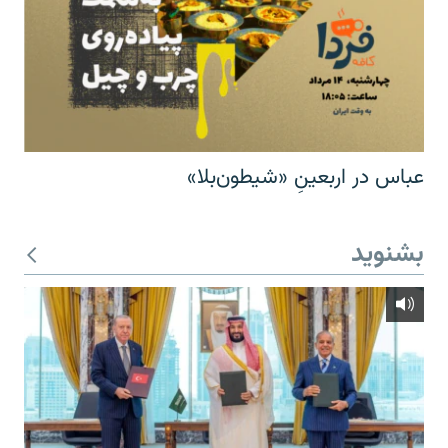
عباس در اربعینِ «شیطون‌بلا»
بشنوید