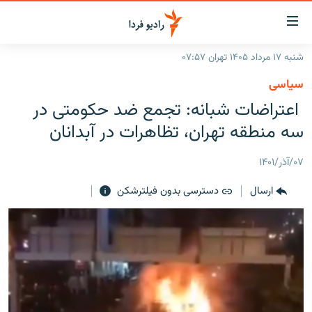
ینک‌های
ابلیت
سترسی
شنبه ۱۷ مرداد ۱۴۰۵ تهران ۰۷:۵۷
ازگشت
صفحه اصلی
سیاسی
ازگشت
ایران
اعتراضات شبانه: تجمع ضد حکومتی در
ه
نوی
جهان
سه منطقه تهران، تظاهرات در آبدانان
صلی
رادیو
فتن
۰۷/آذر/۱۴۰۱
ه
پادکست
انتخاب کنید و بشنوید
فحه
ارسال
دسترسی بدون فیلترشکن
چندرسانه‌ای
برنامه‌های رادیویی
ستجو
زنان فردا
فرکانس‌ها
گزارش‌های تصویری
گزارش‌های ویدئویی
English
به ما بپیوندید