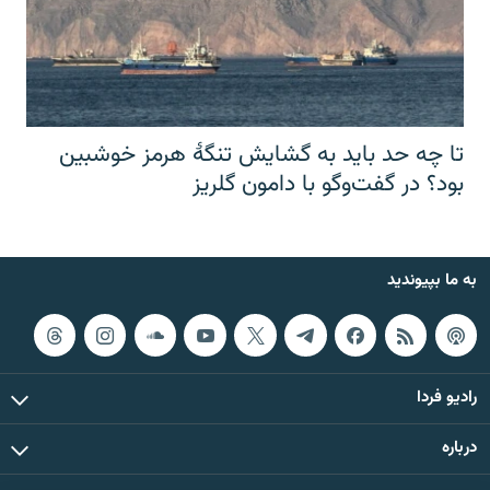
تا چه حد باید به گشایش تنگهٔ هرمز خوشبین
بود؟ در گفت‌وگو با دامون گلریز
به ما بپیوندید
رادیو فردا
درباره