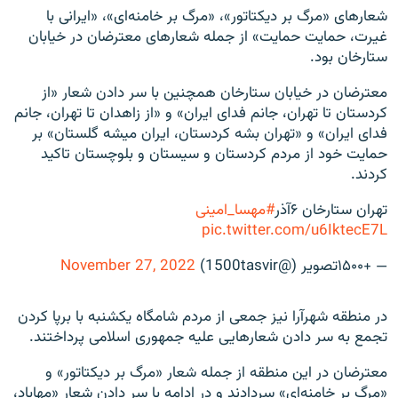
شعارهای «مرگ بر دیکتاتور»، «مرگ بر خامنه‌ای»، «ایرانی با
غیرت، حمایت حمایت» از جمله شعارهای معترضان در خیابان
ستارخان بود.
معترضان در خیابان ستارخان همچنین با سر دادن شعار «از
کردستان تا تهران، جانم فدای ایران» و «از زاهدان تا تهران، جانم
فدای ایران» و «تهران بشه کردستان، ایران میشه گلستان» بر
حمایت خود از مردم کردستان و سیستان و بلوچستان تاکید
کردند.
تهران ستارخان ۶آذر
#مهسا_امینی
pic.twitter.com/u6IktecE7L
— +۱۵۰۰تصویر (@1500tasvir)
November 27, 2022
در منطقه شهرآرا نیز جمعی از مردم شامگاه یکشنبه با برپا کردن
تجمع به سر دادن شعارهایی علیه جمهوری اسلامی پرداختند.
معترضان در این منطقه از جمله شعار «مرگ بر دیکتاتور» و
«مرگ بر خامنه‌ای» سردادند و در ادامه با سر دادن شعار «مهاباد،