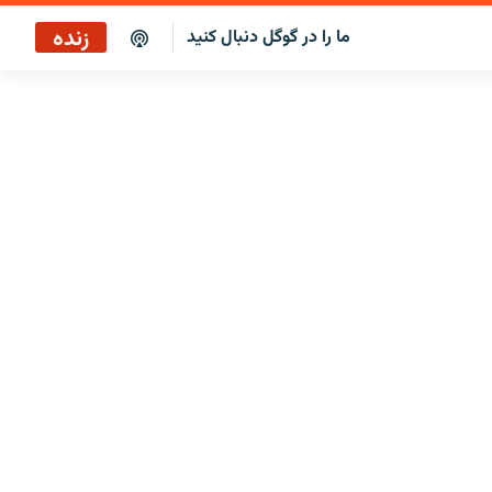
زنده
ما را در گوگل دنبال کنید
کافه فردا
پخش رادیویی
پخش آنلاین
پخش ماهواره‌ای