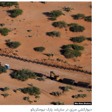
دیوارکشی مرزی در سان‌لند پارک نیومکزیکو