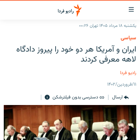
ینک‌های
ابلیت
سترسی
یکشنبه ۱۸ مرداد ۱۴۰۵ تهران ۰۰:۲۶
ازگشت
صفحه اصلی
سیاسی
ازگشت
ایران
ایران و آمریکا هر دو خود را پیروز دادگاه
ه
نوی
جهان
لاهه معرفی کردند
صلی
رادیو
فتن
رادیو فردا
ه
پادکست
انتخاب کنید و بشنوید
فحه
۱۱/فروردین/۱۴۰۲
چندرسانه‌ای
برنامه‌های رادیویی
ستجو
ارسال
دسترسی بدون فیلترشکن
زنان فردا
فرکانس‌ها
گزارش‌های تصویری
گزارش‌های ویدئویی
English
به ما بپیوندید