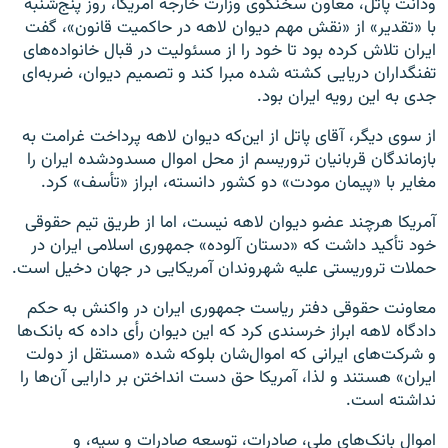
ودانت پاتل، معاون سخنگوی وزارت خارجه آمریکا، روز پنج‌شنبه
با «تقدیر» از «نقش مهم دیوان لاهه در حاکمیت قانون»، گفت
ایران تلاش کرده بود تا خود را از مسئولیت در قبال خانواده‌های
تفنگداران دریایی کشته شده مبرا کند و تصمیم دیوان، ضربه‌ای
جدی به این رویه ایران بود.
از سوی دیگر، آقای پاتل از این‌که دیوان لاهه پرداخت غرامت به
بازماندگان قربانیان تروریسم از محل اموال مسدودشده ایران را
مغایر با «پیمان مودت» دو کشور دانسته، ابراز «تأسف» کرد.
آمریکا هرچند عضو دیوان لاهه نیست، اما از طریق تیم حقوقی
خود تأکید داشت که «دستان آلوده» جمهوری اسلامی ایران در
حملات تروریستی علیه شهروندان آمریکایی در جهان دخیل است.
معاونت حقوقی دفتر ریاست جمهوری ایران در واکنش به حکم
دادگاه لاهه ابراز خرسندی کرد که این دیوان رأی داده که بانک‌ها
و شرکت‌های ایرانی که اموال‌شان بلوکه شده «مستقل از دولت
ایران» هستند و لذا، آمریکا حق دست انداختن بر دارایی آن‌ها را
نداشته است.
اموال بانک‌های ملی، صادرات، توسعه صادرات و سپه، و