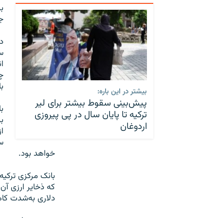
ب
ج
د
س
ا
چ
ب
بیشتر در این باره:
پیش‌بینی سقوط بیشتر برای لیر
ب
ترکیه تا پایان سال در پی پیروزی
اردوغان
ا
س
خواهد بود.
بانک مرکزی ترکیه 
دلاری به‌شدت کا