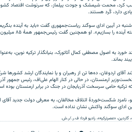
سب کرد، محمت شیمشک و جودت ییلماز، که سرنوشت اقتصاد کشور 
ادی دارد، کُرد هستند.
 شنبه در آیین ادای سوگند ریاست‌جمهوری گفت «باید به آینده بنگریم.
از اشتباهاتِ گذشته آینده را بسازی
خورد به اصول مصطفی کمال آتاتورک، بنیانگذار ترکیه نوین، به‌عنو
بند بماند.
د آقای اردوغان، ده‌ها تن از رهبران و یا نمایندگان ارشد کشورها ش
خست‌وزیر ارمنستان، در حالی در کنار الهام علی‌اف، رئیس جمهور آذرب
 ترکیه حامی سرسخت آذربایجان در جنگ در برابر ارمنستان بوده ا
و، نامزد شکست‌خوردۀ ائتلاف مخالفان، به معرفی دولت جدید آقای ا
ین ادای سوگند واکنش نشان نداده است.
گ، گاردین، «عصرترکیه»، رادیو فردا؛ ف.ر./ر.ش.