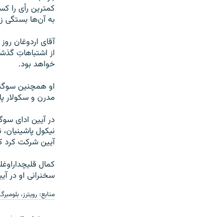
کمترین رأی را ک
به آن‌ها بستگی زی
آقای اردوغان روز
خواهد بود.
او همچنین سوگند 
مدرن و سکولار پای
در آیین ادای سوگن
نیکول پاشینیان، ن
آیین شرکت کرد که
کمال قلیچداراوغل
سخنرانی او در آی
منابع: رویترز، بلومبر