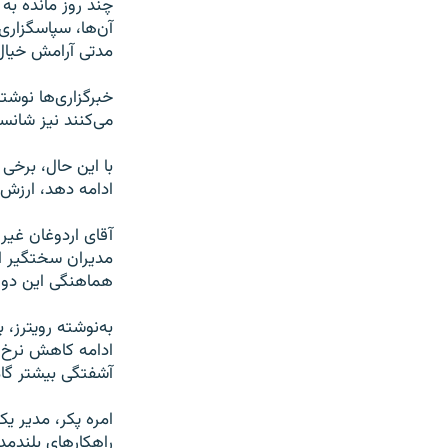
چند روز مانده به
آن‌ها، سپاسگزاری 
مدتی آرامش خیال 
خبرگزاری‌ها نوشت
می‌کنند نیز شانس
با این حال، برخی
ادامه دهد، ارزش لیر تا اوایل دی ۱۴۰۲، به ۲۶ تا ۹
آقای اردوغان غیر
مدیران سختگیر 
هماهنگی این دو م
به‌نوشته رویترز،
ادامه کاهش نرخ ت
آشفتگی بیشتر گا
امره پکر، مدیر یک
راهکارهای بلندمد