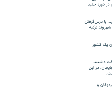
در دوره جدید
.. با درس‌گرفتن
م». او همچنین گفت رئیس‌جمهور همۀ ۸۵ میلیون شهروند ترکیه
ان یک کشور
رکت داشتند.
ایجان، در این
ست.
ردوغان و