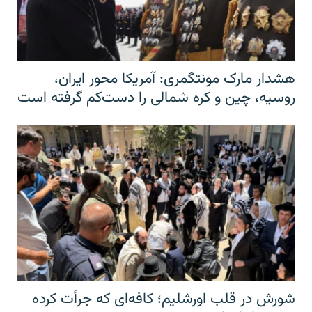
هشدار مارک مونتگمری: آمریکا محور ایران،
روسیه، چین و کره شمالی را دست‌کم گرفته است
شورش در قلب اورشلیم؛ کافه‌ای که جرأت کرده