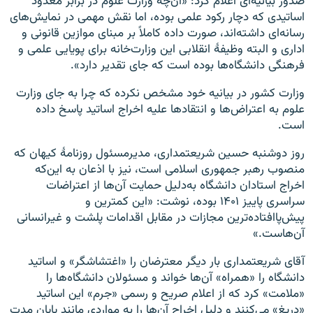
صدور بیانیه‌ای اعلام کرد: «آن‌چه وزارت علوم در برابر معدود
اساتیدی که دچار رکود علمی بوده، اما نقش مهمی در نمایش‌های
رسانه‌ای داشته‌اند، صورت داده کاملاً بر مبنای موازین قانونی و
اداری و البته وظیفهٔ انقلابی این وزارت‌خانه برای پویایی علمی و
فرهنگی دانشگاه‌ها بوده است که جای تقدیر دارد».
وزارت کشور در بیانیه خود مشخص نکرده که چرا به جای وزارت
علوم به اعتراض‌ها و انتقادها علیه اخراج اساتید پاسخ داده
است.
روز دوشنبه حسین شریعتمداری، مدیرمسئول روزنامهٔ کیهان که
منصوب رهبر جمهوری اسلامی است، نیز با اذعان به این‌که
اخراج استادان دانشگاه به‌دلیل حمایت آن‌ها از اعتراضات
سراسری پاییز ۱۴۰۱ بوده، نوشت: «این کمترین و
پیش‌پاافتاده‌ترین مجازات در مقابل اقدامات پلشت و غیر‌انسانی
آن‌هاست.»
آقای شریعتمداری بار دیگر معترضان را «اغتشاشگر» و اساتید
دانشگاه را «همراه» آن‌ها خواند و مسئولان دانشگاه‌ها را
«ملامت» کرد که از اعلام صریح و رسمی «جرم» این اساتید
«دریغ» می‌کنند و دلیل اخراج آن‌ها را به مواردی مانند پایان مدت