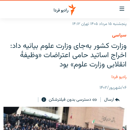
ینک‌های
ابلیت
سترسی
پنجشنبه ۱۵ مرداد ۱۴۰۵ تهران ۱۴:۱۲
ازگشت
صفحه اصلی
سیاسی
ازگشت
ایران
وزارت کشور به‌جای وزارت علوم بیانیه داد:
ه
نوی
جهان
اخراج اساتید حامی اعتراضات «وظیفهٔ
صلی
رادیو
انقلابی وزارت علوم» بود
فتن
ه
پادکست
انتخاب کنید و بشنوید
رادیو فردا
فحه
چندرسانه‌ای
برنامه‌های رادیویی
ستجو
۰۶/شهریور/۱۴۰۲
زنان فردا
فرکانس‌ها
گزارش‌های تصویری
ارسال
دسترسی بدون فیلترشکن
گزارش‌های ویدئویی
English
به ما بپیوندید