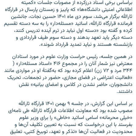
براساس برخی اسناد درزکرده از مصوبات جلسات «کمیته
اطلاعاتی امنیتی دانشگاه‌ها» که پاییز و زمستان پارسال در قرارگاه
ثارالله برگزار می‌شد، سوم دی ماه ۱۴۰۱ حسین نجات، جانشین
فرمانده قرارگاه ثارالله، اساتید «مسئله‌دار» را به سه دسته تقسیم
کرده و گفته بود «دسته اول نباید در ترم آینده تدریس کنند،
دسته دیگر باید تعهد بدهند و دسته سوم طیف قراردادی و
بازنشسته هستند و نباید تمدید قرارداد شوند».
در همین جلسه، رئیس حراست وزارت علوم در مورد استادان
معترض نیز شمار آنان را در مجموع ۴۱۶ «استاد مسئله‌دار» (
۳۴۴ مرد و ۷۲ زن) اعلام کرده بود که به‌گفتهٔ او در مواردی مانند
«فعالیت اعتراضی در فضای مجازی، حضور در تجمعات، تحریک
دانشجویان، حاضر نشدن در کلاس و امضای بیانیه» نقش
داشتند.
بر اساس این گزارش، در جلسه ۹ بهمن ۱۴۰۱ قرارگاه ثارالله
مصوب شده بود که معاونت اطلاعات قرارگاه ثارالله طی نامه‌ای
«خیلی محرمانه» اسامی اساتید «خاطی» را برای وزیر علوم
بفرستد با این درخواست که نسبت به تعیین تکلیف آن‌ها و
محدودیت در فعالیت‌ آن‌ها «تذکر و تعهد، توبیخ کتبی، تعلیق