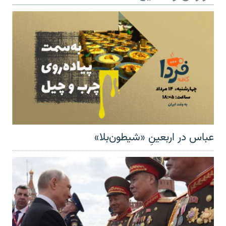
عباس در اربعینِ «شیطون‌بلا»