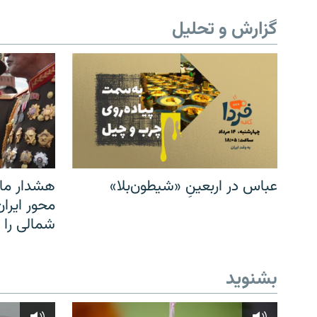
گزارش و تحلیل
عباس در اربعینِ «شیطون‌بلا»
هشدار مار
محور ایرا
شمالی را
بشنوید