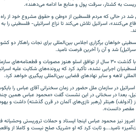
یست به کشتار، سرقت پول و منابع ما ادامه می‌دهند».
شد در حالی که مردم فلسطین از «وطن و حقوق مشروع خود از راه
اع می‌کنند»، اسرائیل تلاش می‌کند تا نزاع اسرائیلی- فلسطینی را ب
د.
طینی خواهان برگزاری اجلاس بین‌المللی برای نجات راهکار دو کشور
سرائیل) شد و آن را آخرین فرصت نامید.
او با گفتن این‌که با گذشت ۳۰ سال از توافق اسلو هنوز مصوبات و قطعنامه‌های س
یان اجرایی نشده، تأکید کرد که پرونده‌های شکایت علیه اسرائیل
المللی لاهه و سایر نهادهای قضایی بین‌المللی پیگیری خواهد کرد.
سرائیل در سازمان ملل حضور در زمان سخنرانی آقای عباس را بایکوت 
ائیل، بعدا در سخنانی در این نشست گفت «محمود عباس همین چن
ز (آدولف) هیتلر (رهبر نازی‌های آلمان در قرن گذشته) داشت و یهودی
مقصر دانست».
: امروز نیز محمود عباس اینجا ایستاد و حملات تروریستی وحشیانه ف
میز» نامید...و ثابت کرد که او «شریک صلح نیست و کاملا از واقعی