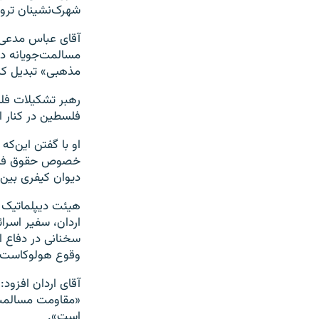
شهرک‌نشینان ترور
آقای عباس مدعی 
مسالمت‌جویانه دف
مذهبی» تبدیل کن
رهبر تشکیلات فلس
فلسطین در کنار ا
خصوص حقوق فلسطین
دیوان کیفری بین‌
هیئت دیپلماتیک ا
اردان، سفیر اسر
سخنانی در دفاع ا
وقوع هولوکاست 
آقای اردان افزود
«مقاومت مسالمت‌آ
است».