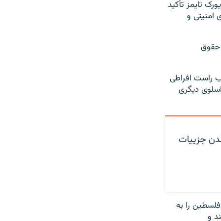
ورک تایمز تأکید
 امنیتی و
 حقوق
زب راست افراطی
اسلوی دیگری
شدن جزییات
فلسطین را به
د و