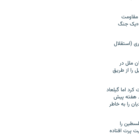
 مقاومت
ه «یک جنگ
ی (استقلال
ازمان ملل در
 را از طریق
کرد اما گیلعاد
د هفته پیش
ان را به خاطر
لسطین را
ت پرت افتاده