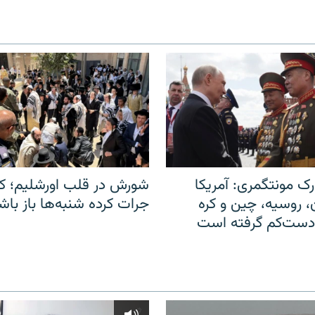
ک مونتگمری: آمریکا
شورش در قلب اورشلیم؛ کا
ن، روسیه، چین و کره
جرات کرده شنبه‌ها باز باش
 دست‌کم گرفته است