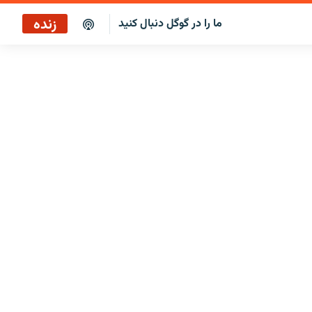
زنده
ما را در گوگل دنبال کنید
پخش آنلاین
پخش رادیویی
پخش آنلاین
پخش ماهواره‌ای