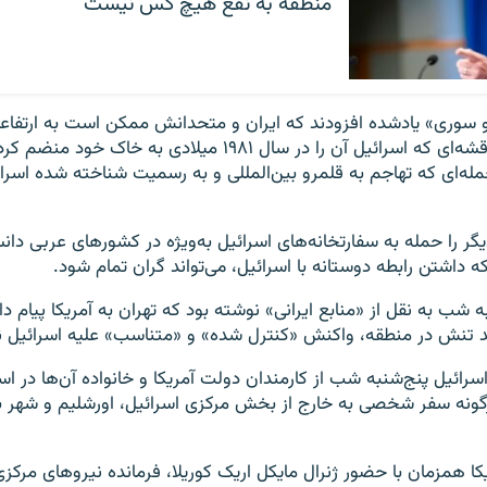
منطقه به نفع هیچ کس نیست
و سوری» یادشده افزودند که ایران و متحدانش ممکن است به ارتفاع
سرزمین مورد مناقشه‌ای که اسرائیل آن را در سال ۱۹۸۱ میلادی به خ
حمله‌ای که تهاجم به قلمرو بین‌المللی و به رسمیت شناخته شده اسرا
یگر را حمله به سفارتخانه‌های اسرائیل به‌ویژه در کشورهای عربی دانست
 داشتن رابطه دوستانه با اسرائیل، می‌تواند گران تمام شود.
به شب به نقل از «منابع ایرانی» نوشته بود که تهران به آمریکا پیام دا
د تنش در منطقه، واکنش «کنترل شده» و «متناسب» علیه اسرائیل ن
سرائیل پنج‌شنبه شب از کارمندان دولت آمریکا و خانواده آن‌ها در ا
رگونه سفر شخصی به خارج از بخش مرکزی اسرائیل، اورشلیم و شهر ب
کا همزمان با حضور ژنرال مایکل اریک کوریلا، فرمانده نیروهای مرکزی 