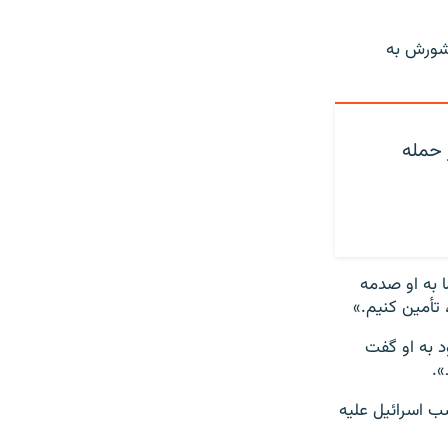
کشورش به
ز حمله
ا به او صدمه
 تأمین کنیم.»
د به او گفت
».
ب اسرائیل علیه