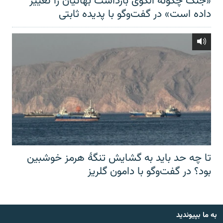
«جنگ چگونه الگوی بازداشت بهائیان را تغییر
داده است» در گفت‌وگو با پدیده ثابتی
تا چه حد باید به گشایش تنگهٔ هرمز خوشبین
بود؟ در گفت‌وگو با دامون گلریز
به ما بپیوندید