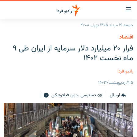
ینک‌های
ابلیت
سترسی
جمعه ۱۶ مرداد ۱۴۰۵ تهران ۲۱:۰۸
ازگشت
صفحه اصلی
اقتصاد
ازگشت
ایران
فرار ۲۰ میلیارد دلار سرمایه از ایران طی ۹
ه
نوی
جهان
ماه نخست ۱۴۰۲
صلی
رادیو
فتن
رادیو فردا
ه
پادکست
انتخاب کنید و بشنوید
فحه
۲۵/اردیبهشت/۱۴۰۳
چندرسانه‌ای
برنامه‌های رادیویی
ستجو
ارسال
دسترسی بدون فیلترشکن
زنان فردا
فرکانس‌ها
گزارش‌های تصویری
گزارش‌های ویدئویی
English
به ما بپیوندید