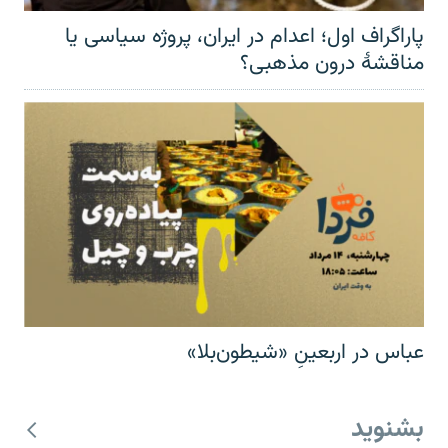
پاراگراف اول؛ اعدام در ایران، پروژه سیاسی یا
مناقشهٔ درون مذهبی؟
عباس در اربعینِ «شیطون‌بلا»
بشنوید