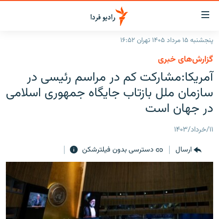
ینک‌های
ابلیت
سترسی
پنجشنبه ۱۵ مرداد ۱۴۰۵ تهران ۱۶:۵۲
ازگشت
صفحه اصلی
گزارش‌های خبری
ازگشت
ایران
آمریکا:مشارکت کم در مراسم رئیسی در
ه
نوی
جهان
سازمان ملل بازتاب جایگاه جمهوری اسلامی
صلی
رادیو
در جهان است
فتن
ه
پادکست
انتخاب کنید و بشنوید
۱۱/خرداد/۱۴۰۳
فحه
چندرسانه‌ای
برنامه‌های رادیویی
ستجو
ارسال
دسترسی بدون فیلترشکن
زنان فردا
فرکانس‌ها
گزارش‌های تصویری
گزارش‌های ویدئویی
English
به ما بپیوندید