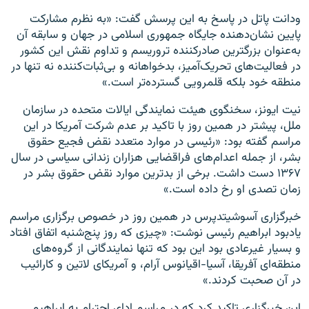
ودانت پاتل در پاسخ به این پرسش گفت: «به نظرم مشارکت
پایین نشان‌دهنده جایگاه جمهوری اسلامی در جهان و سابقه آن
به‌عنوان بزرگترین صادرکننده تروریسم و تداوم نقش این کشور
در فعالیت‌های تحریک‌آمیز، بدخواهانه و بی‌ثبات‌کننده نه تنها در
منطقه خود بلکه قلمرویی گسترده‌تر است.»
نیت ایونز، سخنگوی هیئت نمایندگی ایالات متحده در سازمان
ملل، پیشتر در همین روز با تاکید بر عدم شرکت آمریکا در این
مراسم گفته بود: «رئیسی در موارد متعدد نقض فجیع حقوق
بشر، از جمله اعدام‌های فراقضایی هزاران زندانی سیاسی در سال
۱۳۶۷ دست داشت. برخی از بدترین موارد نقض حقوق بشر در
زمان تصدی او رخ داده است.»
خبرگزاری آسوشیتدپرس در همین روز در خصوص برگزاری مراسم
یادبود ابراهیم رئیسی نوشت: «چیزی که روز پنج‌شنبه اتفاق افتاد
و بسیار غیرعادی بود این بود که تنها نمایندگانی از گروه‌های
منطقه‌ای آفریقا، آسیا-اقیانوس آرام، و آمریکای لاتین و کارائیب
در آن صحبت کردند.»
این خبرگزاری تاکید کرد که در مراسم ادای احترام به ابراهیم