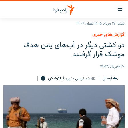
ینک‌های
ابلیت
سترسی
شنبه ۱۷ مرداد ۱۴۰۵ تهران ۲۱:۰۶
ازگشت
صفحه اصلی
گزارش‌های خبری
ازگشت
ایران
دو کشتی دیگر در آب‌های یمن هدف
ه
نوی
جهان
موشک قرار گرفتند
صلی
رادیو
فتن
۲۰/خرداد/۱۴۰۳
ه
پادکست
انتخاب کنید و بشنوید
فحه
ارسال
دسترسی بدون فیلترشکن
چندرسانه‌ای
برنامه‌های رادیویی
ستجو
زنان فردا
فرکانس‌ها
گزارش‌های تصویری
گزارش‌های ویدئویی
English
به ما بپیوندید