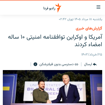
ینک‌های
ابلیت
سترسی
یکشنبه ۱۸ مرداد ۱۴۰۵ تهران ۰۲:۴۲
ازگشت
صفحه اصلی
گزارش‌های خبری
ازگشت
ایران
آمریکا و اوکراین توافقنامه امنیتی ۱۰ ساله
ه
نوی
جهان
امضاء کردند
صلی
رادیو
فتن
۲۵/خرداد/۱۴۰۳
ه
پادکست
انتخاب کنید و بشنوید
فحه
ارسال
دسترسی بدون فیلترشکن
چندرسانه‌ای
برنامه‌های رادیویی
ستجو
زنان فردا
فرکانس‌ها
گزارش‌های تصویری
گزارش‌های ویدئویی
English
به ما بپیوندید