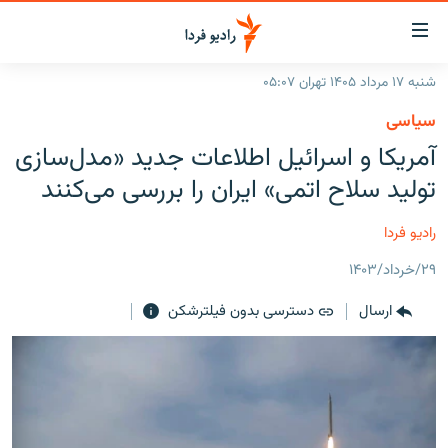
ینک‌های
ابلیت
سترسی
شنبه ۱۷ مرداد ۱۴۰۵ تهران ۰۵:۰۷
ازگشت
صفحه اصلی
سیاسی
ازگشت
ایران
آمریکا و اسرائیل اطلاعات جدید «مدل‌سازی
ه
نوی
جهان
تولید سلاح اتمی» ایران را بررسی می‌کنند
صلی
رادیو
فتن
رادیو فردا
ه
پادکست
انتخاب کنید و بشنوید
فحه
۲۹/خرداد/۱۴۰۳
چندرسانه‌ای
برنامه‌های رادیویی
ستجو
ارسال
دسترسی بدون فیلترشکن
زنان فردا
فرکانس‌ها
گزارش‌های تصویری
گزارش‌های ویدئویی
English
به ما بپیوندید