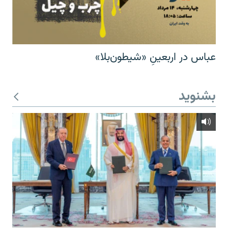
عباس در اربعینِ «شیطون‌بلا»
بشنوید