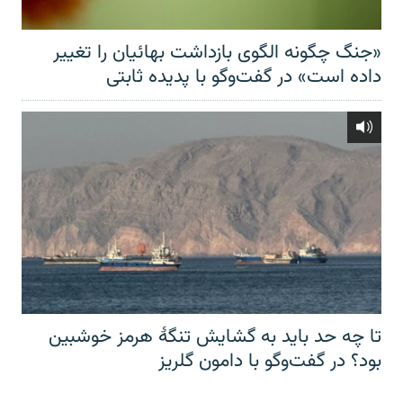
«جنگ چگونه الگوی بازداشت بهائیان را تغییر
داده است» در گفت‌وگو با پدیده ثابتی
تا چه حد باید به گشایش تنگهٔ هرمز خوشبین
بود؟ در گفت‌وگو با دامون گلریز