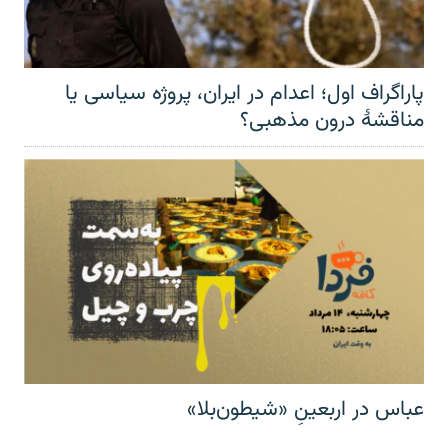
پاراگراف اول؛ اعدام در ایران، پروژه سیاسی یا
مناقشهٔ درون مذهبی؟
عباس در اربعینِ «شیطون‌بلا»