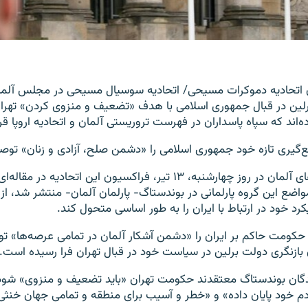
اتحادیه دموکرات مسیحی/ اتحادیه سوسیال مسیحی در مجلس آلما
لین در قبال جمهوری اسلامی با هدف «تضعیف و منزوی کردن» تهران 
‌اند که سپاه پاسداران در فهرست تروریستی آلمان و اتحادیه اروپا قرا
‌گیری تازه خود جمهوری اسلامی را «دشمن صلح، آزادی و زنان» تو
به گزارش رسانه‌های آلمان در روز چهارشنبه، ۱۳ تیر، فراکسیون این اتحادیه 
واضع این گروه پارلمانی در بوندستاگ- پارلمان آلمان- منتشر شد، ا
د خود در ارتباط با ایران را به طور اساسی متحول کند.
ی حکومت حاکم بر ایران را «دشمن آشکار آلمان در تمامی عرصه‌ها» ت
ازنگری دولت برلین در سیاست خود در قبال تهران فرا رسیده است.
یندگان بوندستاگ معتقدند حکومت تهران «باید تضعیف و منزوی» شو
م خود پایان داده» و «خطر و آسیب برای منطقه و تمامی جهان خنثی