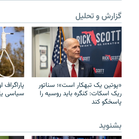
گزارش و تحلیل
«پوتین یک تبهکار است»؛ سناتور
پاراگراف او
ریک اسکات: کنگره باید روسیه را
سیاسی یا 
پاسخگو کند
بشنوید