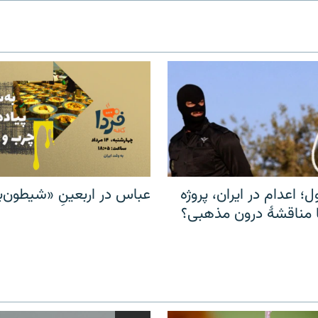
ل؛ اعدام در ایران، پروژه
عباس در اربعینِ «شیطون‌بل
مناقشهٔ درون مذهبی؟