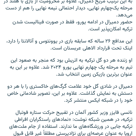
به این ترتیب مریح دمیرال، علاوه بر محرومیت از بازی با هلند در
مرحله یک‌چهارم نهایی، دیدار احتمالی نیمه‌ نهایی را هم از دست
می‌دهد.
حضور دمیرال در ادامه یورو، فقط در صورت فینالیست شدن
ترکیه امکان‌پذیر است.
این مدافع ۲۶ ساله که سابقه بازی در یوونتوس و آتالانتا را دارد،
اینک تحت قرارداد الاهلی عربستان است.
او زننده هر دو گل ترکیه به اتریش بود که منجر به صعود این
تیم به مرحله یک چهارم نهایی یورو ۲۰۲۴ شد. علاوه بر این به
عنوان برترین بازیکن زمین انتخاب شد.
دمیرال در شادی گل خود علامت گرگ‌های خاکستری را با هر دو
دستش به نمایش گذاشت. علاوه بر این، تصویر شادمانی خاص
خود را در شبکه ایکس منتشر کرد.
نانسی فایزر وزیر کشور آلمان در تفبیح حرکت ستاره فوتبال
ترکیه، در همین شبکه نوشت: «نمادهای راستگرایان افراطی
ترکیه جایی در ورزشگاه‌های ما ندارند. استفاده از جام ملت‌های
اروپا به عنوان عرصه‌ای برای نژادپرستی مطلقاً غیر قابل قبول