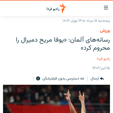
ینک‌های
ابلیت
سترسی
پنجشنبه ۱۵ مرداد ۱۴۰۵ تهران ۱۸:۱۴
ازگشت
صفحه اصلی
ورزش
ازگشت
ایران
رسانه‌های آلمان: «یوفا مریح دمیرال را
ه
نوی
جهان
محروم کرد»
صلی
رادیو
فتن
رادیو فردا
ه
پادکست
انتخاب کنید و بشنوید
فحه
۱۵/تیر/۱۴۰۳
چندرسانه‌ای
برنامه‌های رادیویی
ستجو
ارسال
دسترسی بدون فیلترشکن
زنان فردا
فرکانس‌ها
گزارش‌های تصویری
گزارش‌های ویدئویی
English
به ما بپیوندید