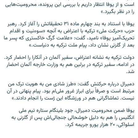
است و از یوفا انتظار داریم با بررسی این پرونده، محرومیت‌هایی
را در نظر بگیرد.»
یوفا با استناد به بند چهارم ماده ۳۱ تحقیقاتش را آغاز کرد. رهبر
حزب «حرکت ملی» ترکیه با اعتراض به آنچه «سوءنیت و اقدام
تحریک‌آمیز یوفا» نامید، گفت: «علامت گرگ خاکستری که پسر ما
بعد از گلزنی نشان داد،‌ پیام ملت ترکیه به دنیاست.»
دولت ترکیه به نشانه اعتراض، سفیر آلمان در آنکارا را احضار کرد.
در ادامه، سفیر ترکیه در برلین هم به وزارت خارجه آلمان احضار
شد.
دمیرال درباره حرکتش گفت: «طرز شادی من به هویت ترک من
مرتبط است و صرفاََ برای ابراز غرور ملی‌ام بود. پیام پنهانی در آن
نیست. تماشاگرانی هم در ورزشگاه این ژست را انجام دادند.»
یوفا ضمن محرومیت دمیرال، جود بلینگام ستاره تیم ملی
انگلیس را هم به دلیل خوشحالی جنجالی‌اش پس از گلزنی به
اسلواکی، ۲۰ هزار یورو جریمه کرد.