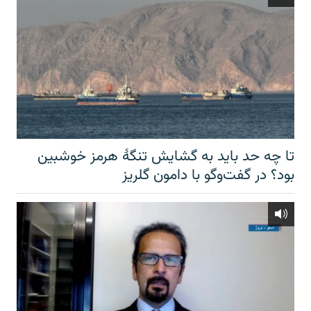
تا چه حد باید به گشایش تنگهٔ هرمز خوشبین
بود؟ در گفت‌وگو با دامون گلریز