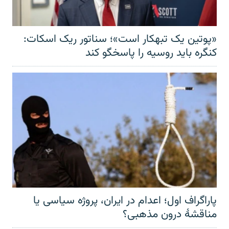
«پوتین یک تبهکار است»؛ سناتور ریک اسکات:
کنگره باید روسیه را پاسخگو کند
پاراگراف اول؛ اعدام در ایران، پروژه سیاسی یا
مناقشهٔ درون مذهبی؟