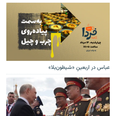
عباس در اربعینِ «شیطون‌بلا»