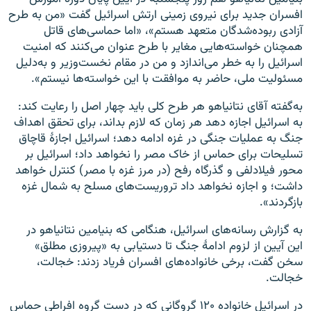
افسران جدید برای نیروی زمینی ارتش اسرائیل گفت «من به طرح
آزادی ربوده‌شدگان متعهد هستم»، «اما حماسی‌های قاتل
همچنان خواسته‌هایی مغایر با طرح عنوان می‌کنند که امنیت
اسرائیل را به خطر می‌اندازد و من در مقام نخست‌وزیر و به‌دلیل
مسئولیت ملی، حاضر به موافقت با این خواسته‌ها نیستم».
به‌گفته آقای نتانیاهو هر طرح کلی باید چهار اصل را رعایت کند:
به اسرائیل اجازه دهد هر زمان که لازم بداند، برای تحقق اهداف
جنگ به عملیات جنگی در غزه ادامه دهد؛ اسرائیل اجازهٔ قاچاق
تسلیحات برای حماس از خاک مصر را نخواهد داد؛ اسرائیل بر
محور فیلادلفی و گذرگاه رفح (در مرز غزه با مصر) کنترل خواهد
داشت؛ و اجازه نخواهد داد تروریست‌های مسلح به شمال غزه
بازگردند».
به گزارش رسانه‌های اسرائیل، هنگامی که بنیامین نتانیاهو در
این آیین از لزوم ادامهٔ جنگ تا دستیابی به «پیروزی مطلق»
سخن گفت، برخی خانواده‌های افسران فریاد زدند: خجالت،
خجالت.
در اسرائیل خانواده ۱۲۰ گروگانی که در دست گروه افراطی حماس