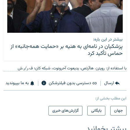
بیشتر در این باره:
پزشکیان در نامه‌ای به هنیه بر «حمایت همه‌جانبه» از
حماس تأکید کرد
با استفاده از: رویترز، هاآرتص، یدیعوت آحرونوت، شبکه کان؛ ف.ر/ر.ش
ارسال
دسترسی بدون فیلترشکن
به ما بپیوندید
این مطلب بخشی از:
جهان
بایگانی
گزارش‌های خبری
بیشتر بخوانید