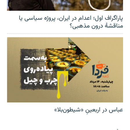
پاراگراف اول؛ اعدام در ایران، پروژه سیاسی یا
مناقشهٔ درون مذهبی؟
عباس در اربعینِ «شیطون‌بلا»