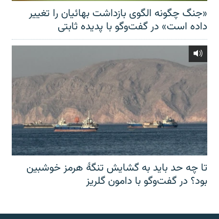
«جنگ چگونه الگوی بازداشت بهائیان را تغییر
داده است» در گفت‌وگو با پدیده ثابتی
تا چه حد باید به گشایش تنگهٔ هرمز خوشبین
بود؟ در گفت‌وگو با دامون گلریز