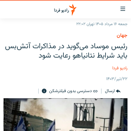
ینک‌های
ابلیت
سترسی
جمعه ۱۶ مرداد ۱۴۰۵ تهران ۲۲:۰۲
ازگشت
صفحه اصلی
جهان
ازگشت
ایران
رئیس موساد می‌گوید در مذاکرات آتش‌بس
ه
نوی
جهان
باید شرایط نتانیاهو رعایت شود
صلی
رادیو
فتن
رادیو فردا
ه
پادکست
انتخاب کنید و بشنوید
فحه
۲۲/تیر/۱۴۰۳
چندرسانه‌ای
برنامه‌های رادیویی
ستجو
ارسال
دسترسی بدون فیلترشکن
زنان فردا
فرکانس‌ها
گزارش‌های تصویری
گزارش‌های ویدئویی
English
به ما بپیوندید