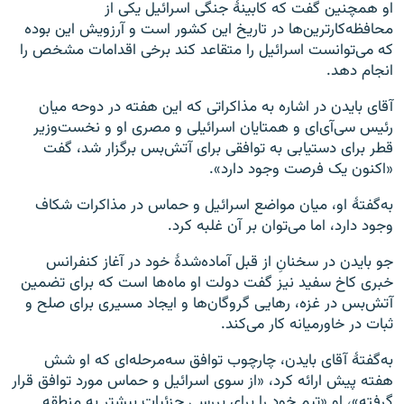
او همچنین گفت که کابینهٔ جنگی اسرائیل یکی از
محافظه‌کارترین‌ها در تاریخ این کشور است و آرزویش این بوده
که می‌توانست اسرائیل را متقاعد کند برخی اقدامات مشخص را
انجام دهد.
آقای بایدن در اشاره به مذاکراتی که این هفته در دوحه میان
رئیس سی‌آی‌ای و همتایان اسرائیلی و مصری او و نخست‌وزیر
قطر برای دستیابی به توافقی برای آتش‌بس برگزار شد، گفت
«اکنون یک فرصت وجود دارد».
به‌گفتهٔ او، میان مواضع اسرائیل و حماس در مذاکرات شکاف
وجود دارد، اما می‌توان بر آن غلبه کرد.
جو بایدن در سخنانِ از قبل آماده‌شدهٔ خود در آغاز کنفرانس
خبری کاخ سفید نیز گفت دولت او ماه‌ها است که برای تضمین
آتش‌بس در غزه، رهایی گروگان‌ها و ایجاد مسیری برای صلح و
ثبات در خاورمیانه کار می‌کند.
به‌گفتهٔ آقای بایدن، چارچوب توافق سه‌مرحله‌ای که او شش
هفته پیش ارائه کرد، «از سوی اسرائیل و حماس مورد توافق قرار
گرفته»، او «تیم خود را برای بررسی جزئیات بیشتر به منطقه