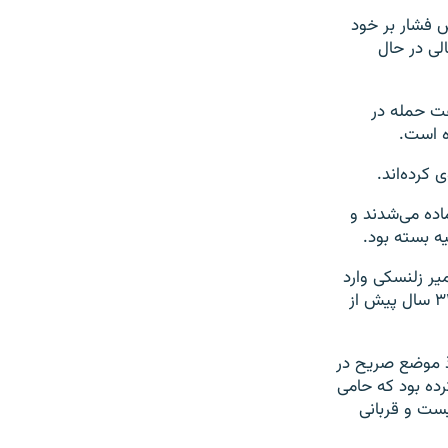
ش فشار بر خود
لی در حال
عت حمله در
ه است.
کرده‌اند.
اده می‌شدند و
یه بسته بود.
یر زلنسکی وارد
کی‌یف شد. این نخستین دیدار یک رهبر هند از اوکراین از بعد از استقلال اوکراین در ۳۳ سال پیش از
اذ موضع صریح در
رده بود که حامی
ست و قربانی