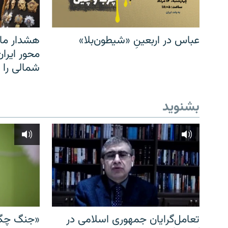
عباس در اربعینِ «شیطون‌بلا»
هشدار مار
محور ایرا
شمالی را
بشنوید
تعامل‌گرایان جمهوری اسلامی در
«جنگ چگو