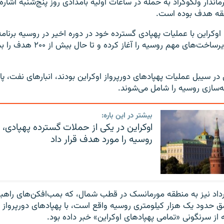
ماندار ولگوگراد به حمله در ساعات اولیه بامدادی روز پنج‌شنبه اشاره
طقه هدف بوده است.
اوکراین با عملیات پهپادی گسترده خود در دوره اخیر در روسیه برنامه 
هدف قرار دادن زیرساخت‌های مهم روسیه را آغاز
در سیبل عملیات پهپادهای دورپرواز اوکراین بودند، انبارهای نفت، پال
ه‌سازی روسیه را شامل می‌شوند.
بیشتر در این باره:
اوکراین در یکی از حملات گسترده پهپادی، 
روسیه را مورد هدف قرار داد
راین روز ۳۰ مرداد نیز به منطقه مورمانسک در قطب شمال، که بمب‌افکن‌های را
عمق حدود یک هزار کیلومتری روسیه واقع است، با پهپادهای دورپرواز ح
 از سرنگونی «تمامی پهپادهای اوکراین» خبر داده بود.