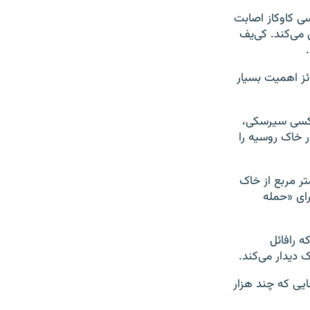
سی کاوکاز اصابت
 می‌کند. کی‌یف
ئز اهمیت بسیار
Sumy بازدید و با ژنرال اولکسی سیرسکی،
ر خاک روسیه را
تر مربع از خاک
رای «حمله
ه رافائل
 دیدار می‌کند.
یی که چند هزار