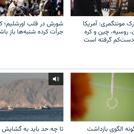
ک مونتگمری: آمریکا
شورش در قلب اورشلیم؛ کا
ن، روسیه، چین و کره
جرأت کرده شنبه‌ها باز باش
 دست‌کم گرفته است
نه الگوی بازداشت
تا چه حد باید به گشایش ت