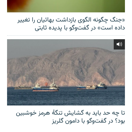
«جنگ چگونه الگوی بازداشت بهائیان را تغییر
داده است» در گفت‌وگو با پدیده ثابتی
تا چه حد باید به گشایش تنگهٔ هرمز خوشبین
بود؟ در گفت‌وگو با دامون گلریز