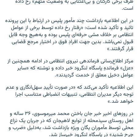
طرف برخی کارکنان و بی‌اعتنایی به وضعیت متهم» رخ داده
است.
در این اطلاعیه بازداشت چند مأمور پلیس در ارتباط با این پرونده
تائید و تأکید شده است: «رفتارِ رخ داده توسط برخی از عوامل
انتظامی بر خلاف مشی حرفه‌ای پلیس بوده و به‌هیچ وجه قابل
قبول نمی‌باشد. بدین جهت افرادِ فوق در اختیار مرجع قضایی
قرار گرفتند.»
مرکز اطلاع‌رسانی فرماندهی نیروی انتظامی در ادامه همچنین از
«عزل» فرماندهِ پاسگاه لنگرود خبر داده و نوشته که «سایر
عوامل دخیل معلق از خدمت گردیدند».
این اطلاعیه تأکید می‌کند که «در صورت تأییدِ سهل‌انگاری و عدم
توجه دیگر مدیران انتظامی، تنبیهات انضباطی متناسب اجرا
خواهد شد.»
در روزهای اخیر خبر جان‌ باختن محمد میرموسوی، ۳۶ ساله و
اهل روستای سیدمحله از توابع لاهیجان که در جریان یک نزاع
محلی توسط مأموران یگان ویژه بازداشت شد، به‌دلیل «ضرب و
جرح شدید» در پاسگاه لنگرود خبرساز شد.