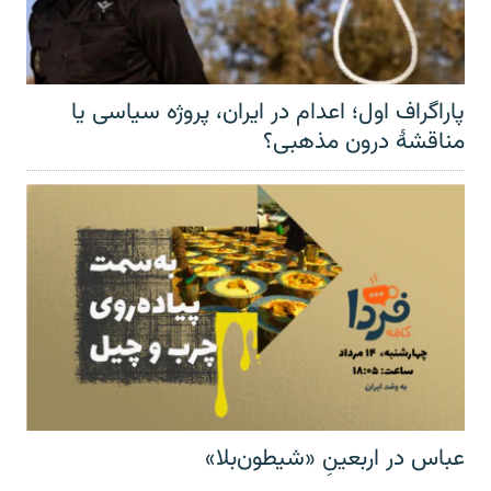
پاراگراف اول؛ اعدام در ایران، پروژه سیاسی یا
مناقشهٔ درون مذهبی؟
عباس در اربعینِ «شیطون‌بلا»