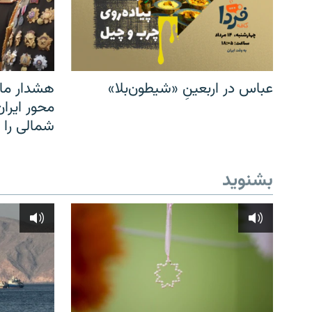
عباس در اربعینِ «شیطون‌بلا»
هشدار مار
محور ایرا
شمالی را
بشنوید