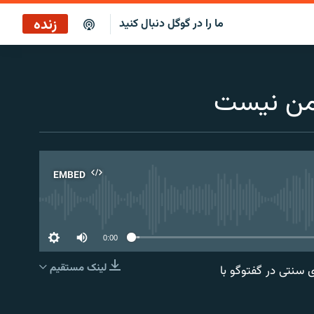
زنده
ما را در گوگل دنبال کنید
سرخط خبرها ۷:۰۰
پخش رادیویی
 امن نیست
سرخط خبرها
پخش ماهواره‌ای
EMBED
No 
0:00
لینک مستقیم
رهای سنتی در گفتوگو با
EMBED