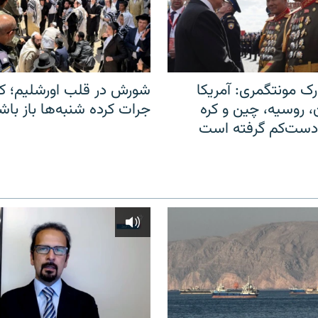
ک مونتگمری: آمریکا
شورش در قلب اورشلیم؛ کا
ن، روسیه، چین و کره
جرات کرده شنبه‌ها باز باش
 دست‌کم گرفته است