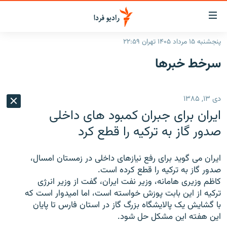
ینک‌های
ابلیت
سترسی
پنجشنبه ۱۵ مرداد ۱۴۰۵ تهران ۲۲:۵۹
ازگشت
صفحه اصلی
سرخط‌ خبرها
ازگشت
ایران
ه
نوی
جهان
دی ۱۳, ۱۳۸۵
صلی
رادیو
فتن
ایران برای جبران کمبود های داخلی
ه
پادکست
انتخاب کنید و بشنوید
صدور گاز به ترکیه را قطع کرد
فحه
چندرسانه‌ای
برنامه‌های رادیویی
ستجو
ایران می گوید برای رفع نیازهای داخلی در زمستان امسال،
زنان فردا
فرکانس‌ها
گزارش‌های تصویری
صدور گاز به ترکیه را قطع کرده است.
کاظم وزیری هامانه، وزیر نفت ایران، گفت از وزیر انرژی
گزارش‌های ویدئویی
English
ترکیه از این بابت پوزش خواسته است، اما امیدوار است که
با گشایش یک پالایشگاه بزرگ گاز در استان فارس تا پایان
این هفته این مشکل حل شود.
به ما بپیوندید