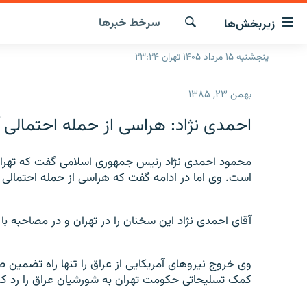
ینک‌های
سرخط‌ خبرها
زیربخش‌ها
ابلیت
سترسی
جستجو
پنجشنبه ۱۵ مرداد ۱۴۰۵ تهران ۲۳:۲۴
صفحه اصلی
ازگشت
ایران
ازگشت
بهمن ۲۳, ۱۳۸۵
ه
جهان
نوی
احمدی نژاد: هراسی از حمله احتمالی آم
صلی
رادیو
فتن
پادکست
محمود احمدی نژاد رئیس جمهوری اسلامی گفت که تهران 
انتخاب کنید و بشنوید
ه
است. وی اما در ادامه گفت که هراسی از حمله احتمالی آمر
فحه
چندرسانه‌ای
برنامه‌های رادیویی
ستجو
زنان فردا
فرکانس‌ها
گزارش‌های تصویری
آقای احمدی نژاد این سخنان را در تهران و در مصاحبه با 
گزارش‌های ویدئویی
وی خروج نیروهای آمریکایی از عراق را تنها راه تضمین 
کمک تسلیحاتی حکومت تهران به شورشیان عراق را رد کر