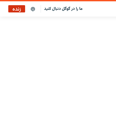
زنده
ما را در گوگل دنبال کنید
پخش آنلاین
پخش رادیویی
پخش آنلاین
پخش ماهواره‌ای