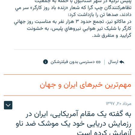
پليس ترکيه در شهر استانبول با حمله به جمعيت
تظاهرکنندگان چپ گرا که شعار «زنده باد روز کارگر» سر مي
دادند، صدها تن را بازداشت کرد:
در ماکائو نيز، تجمع حدود ۳ هزار نفر به مناسبت روز جهاني
کارگر با شليک تير هوايي نيروهاي پليس، به خشونت
زبان‌های دیگر
گراييد و متفرق شد.
ارسال
دسترسی بدون فیلترشکن
مهم‌ترین خبرهای ایران و جهان
مرداد ۲۰, ۱۳۹۷
به گفته یک مقام آمریکایی، ایران در
رزمایش دریایی خود یک موشک ضد ناو
آزمایش کرده است