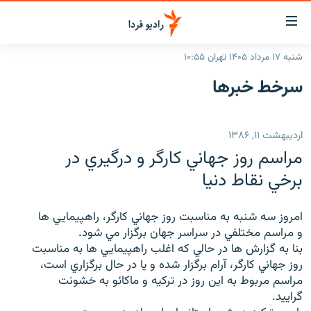
ینک‌های
ابلیت
سترسی
شنبه ۱۷ مرداد ۱۴۰۵ تهران ۱۰:۵۵
ازگشت
صفحه اصلی
سرخط‌ خبرها
ازگشت
ایران
ه
نوی
جهان
اردیبهشت ۱۱, ۱۳۸۶
صلی
رادیو
فتن
مراسم روز جهاني کارگر و درگيري در
ه
پادکست
انتخاب کنید و بشنوید
برخي نقاط دنيا
فحه
چندرسانه‌ای
برنامه‌های رادیویی
ستجو
امروز سه شنبه به مناسبت روز جهاني کارگر، راهپيمايي ها
زنان فردا
فرکانس‌ها
گزارش‌های تصویری
و مراسم مختلفي در سراسر جهان برگزار مي شود.
بنا به گزارش ها در حالي که اغلب راهپيمايي ها به مناسبت
گزارش‌های ویدئویی
English
روز جهاني کارگر، آرام برگزار شده و يا در حال برگزاري است،
مراسم مربوط به اين روز در ترکيه و ماکائو به خشونت
گراييد.
به ما بپیوندید