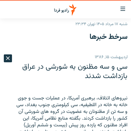
ینک‌های
ابلیت
سترسی
شنبه ۱۷ مرداد ۱۴۰۵ تهران ۲۳:۳۴
ازگشت
صفحه اصلی
سرخط‌ خبرها
ازگشت
ایران
ه
نوی
جهان
اردیبهشت ۱۵, ۱۳۸۶
صلی
رادیو
فتن
سی و سه مظنون به شورشی در عراق
ه
پادکست
انتخاب کنید و بشنوید
بازداشت شدند
فحه
چندرسانه‌ای
برنامه‌های رادیویی
ستجو
زنان فردا
فرکانس‌ها
گزارش‌های تصویری
نیروهای ائتلاف، برهبری آمریکا، در عملیات جست و جوی
خانه به خانه در اللطیفیه، سی کیلومتری جنوب بغداد، سی
گزارش‌های ویدئویی
English
و سه تن از مظنونان به عضویت در گروه های شورشی آن
کشور را بازداشت کردند. بگفته منابع نظامی آمریکا، این
افراد مظنون که یازده روز پیش (بیست و ششم آوریل)
به ما بپیوندید