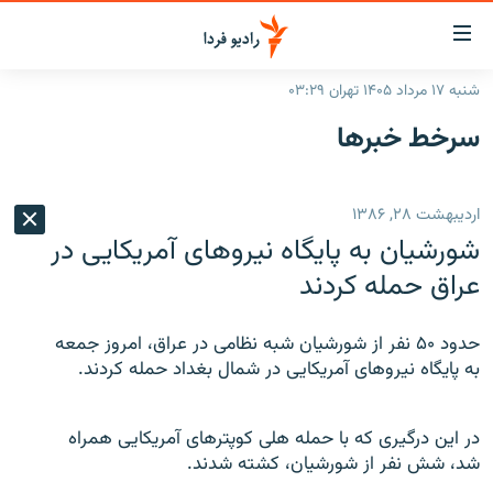
ینک‌های
ابلیت
سترسی
شنبه ۱۷ مرداد ۱۴۰۵ تهران ۰۳:۲۹
ازگشت
صفحه اصلی
سرخط‌ خبرها
ازگشت
ایران
ه
نوی
جهان
اردیبهشت ۲۸, ۱۳۸۶
صلی
رادیو
فتن
شورشيان به پايگاه نيروهای آمريکايی در
ه
پادکست
انتخاب کنید و بشنوید
عراق حمله کردند
فحه
چندرسانه‌ای
برنامه‌های رادیویی
ستجو
حدود ۵۰ نفر از شورشيان شبه نظامی در عراق، امروز جمعه
زنان فردا
فرکانس‌ها
گزارش‌های تصویری
به پايگاه نيروهای آمريکايی در شمال بغداد حمله کردند.
گزارش‌های ویدئویی
English
در اين درگيری که با حمله هلی کوپترهای آمريکايی همراه
شد، شش نفر از شورشيان، کشته شدند.
به ما بپیوندید