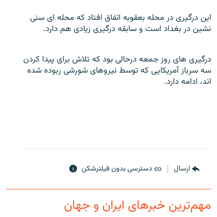
اين درگيری در محله بعقوبه اتفاق افتاد که محله ای سنی
نشين در بغداد است و سابقه درگيری زيادی هم دارد.
زبان‌های دیگر
درگيری های روز جمعه درحالی بود که تلاش برای پيدا کردن
سه سرباز آمريکايی که توسط نيروهای شورشی ربوده شده
اند، ادامه دارد.
ارسال
دسترسی بدون فیلترشکن
مهم‌ترین خبرهای ایران و جهان